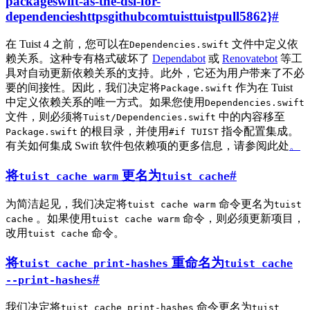
packageswift-as-the-dsl-for-
dependencieshttpsgithubcomtuisttuistpull5862}
#
在 Tuist 4 之前，您可以在
文件中定义依
Dependencies.swift
赖关系。这种专有格式破坏了
Dependabot
或
Renovatebot
等工
具对自动更新依赖关系的支持。此外，它还为用户带来了不必
要的间接性。因此，我们决定将
作为在 Tuist
Package.swift
中定义依赖关系的唯一方式。如果您使用
Dependencies.swift
文件，则必须将
中的内容移至
Tuist/Dependencies.swift
的根目录，并使用
指令配置集成。
Package.swift
#if TUIST
有关如何集成 Swift 软件包依赖项的更多信息，请参阅此处
。
将
更名为
#
tuist cache warm
tuist cache
为简洁起见，我们决定将
命令更名为
tuist cache warm
tuist
。如果使用
命令，则必须更新项目，
cache
tuist cache warm
改用
命令。
tuist cache
将
重命名为
tuist cache print-hashes
tuist cache
#
--print-hashes
我们决定将
命令更名为
tuist cache print-hashes
tuist