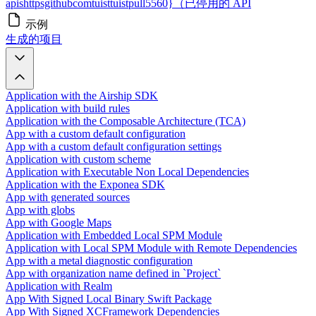
apishttpsgithubcomtuisttuistpull5560}（已停用的 API
示例
生成的项目
Application with the Airship SDK
Application with build rules
Application with the Composable Architecture (TCA)
App with a custom default configuration
App with a custom default configuration settings
Application with custom scheme
Application with Executable Non Local Dependencies
Application with the Exponea SDK
App with generated sources
App with globs
App with Google Maps
Application with Embedded Local SPM Module
Application with Local SPM Module with Remote Dependencies
App with a metal diagnostic configuration
App with organization name defined in `Project`
Application with Realm
App With Signed Local Binary Swift Package
App With Signed XCFramework Dependencies