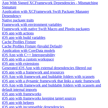
App With Signed XCFramework Dependencies - Mismatching
Signature
Application with XCFramework Swift Package Manager
Dependency
Native package traits
Framework with environment variables
Framework with native Swift Macro and Plugin packages
iOS app with actions
iOS app with build variables
Cache Profiles Fixture
Cache Profiles Fixture (Invalid Default)
Application with CoreData models
iOS App with C++ Interoperability
iOS app with a custom workspace
iOS app with extensions
Generated iOS App with external dependencies filtered out
iOS app with a framework and resources
iOS App with framework and buildable folders with xcassets
iOS app with a dynamic framework that links a static framework
iOS App with framework and buildable folders with xcassets and
default internal imports
iOS app with frameworks
iOS app with frameworks keeping target sources
iOS app with helpers
iOS app with incompatible dependencies