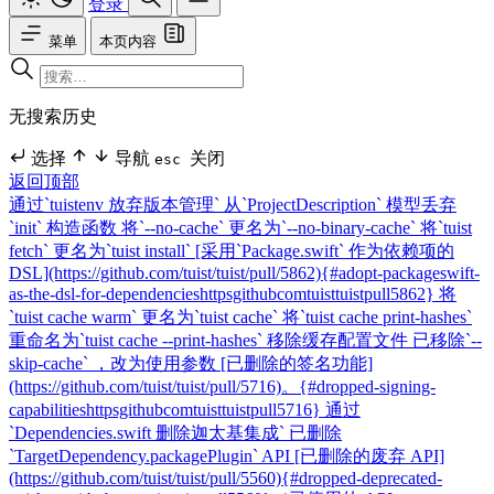
登录
菜单
本页内容
无搜索历史
选择
导航
关闭
esc
返回顶部
通过`tuistenv 放弃版本管理`
从`ProjectDescription` 模型丢弃
`init` 构造函数
将`--no-cache` 更名为`--no-binary-cache`
将`tuist
fetch` 更名为`tuist install`
[采用`Package.swift` 作为依赖项的
DSL](https://github.com/tuist/tuist/pull/5862){#adopt-packageswift-
as-the-dsl-for-dependencieshttpsgithubcomtuisttuistpull5862}
将
`tuist cache warm` 更名为`tuist cache`
将`tuist cache print-hashes`
重命名为`tuist cache --print-hashes`
移除缓存配置文件
已移除`--
skip-cache` ，改为使用参数
[已删除的签名功能]
(https://github.com/tuist/tuist/pull/5716)。{#dropped-signing-
capabilitieshttpsgithubcomtuisttuistpull5716}
通过
`Dependencies.swift 删除迦太基集成`
已删除
`TargetDependency.packagePlugin` API
[已删除的废弃 API]
(https://github.com/tuist/tuist/pull/5560){#dropped-deprecated-