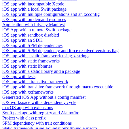
iOS app with incompatible Xcode
iOS app with a local Swift package
iOS app with multiple configurations and an xcconfig
iOS app with on demand resources
Application with Privacy Manifest
iOS App with a remote Swift package
iOS app with sandbox disabled
iOS app with an SDK
iOS app with SPM dependencies
iOS app with SPM dependency and force resolved versions flag
iOS app with a static framework using xcstrings
iOS app with static frameworks
iOS app with static libraries
iOS app with a static library and a package
iOS app with tests
iOS app with a transitive framework
iOS app with transitive framework through macro executable
iOS app with xcframeworks
Generated iOS App without a config manifest
iOS workspace with a dependency cycle
macOS app with extensions
Swift package with registry and Alamofire
Project with class prefix
SPM dependency with trait conditions
Static framework using Foundation's #bundle macro