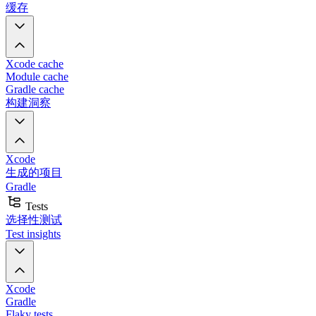
缓存
Xcode cache
Module cache
Gradle cache
构建洞察
Xcode
生成的项目
Gradle
Tests
选择性测试
Test insights
Xcode
Gradle
Flaky tests