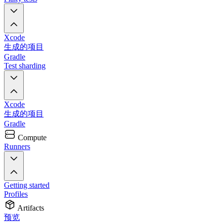
Xcode
生成的项目
Gradle
Test sharding
Xcode
生成的项目
Gradle
Compute
Runners
Getting started
Profiles
Artifacts
预览