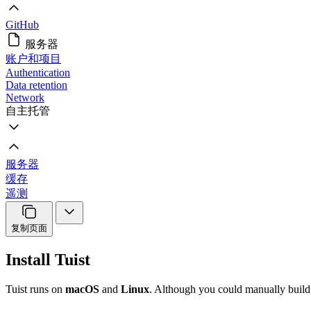
GitHub
服务器
账户和项目
Authentication
Data retention
Network
自主托管
服务器
缓存
遥测
复制页面
Install Tuist
Tuist runs on
macOS
and
Linux
. Although you could manually build