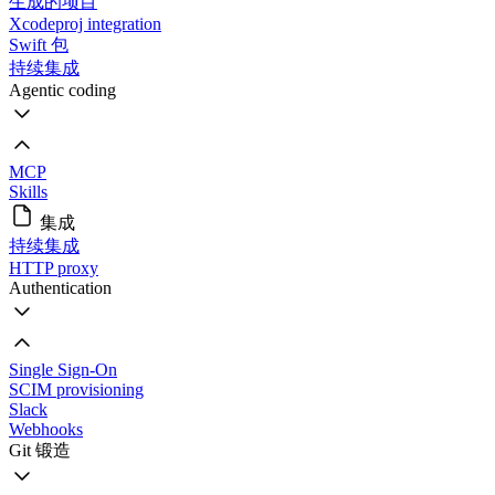
生成的项目
Xcodeproj integration
Swift 包
持续集成
Agentic coding
MCP
Skills
集成
持续集成
HTTP proxy
Authentication
Single Sign-On
SCIM provisioning
Slack
Webhooks
Git 锻造