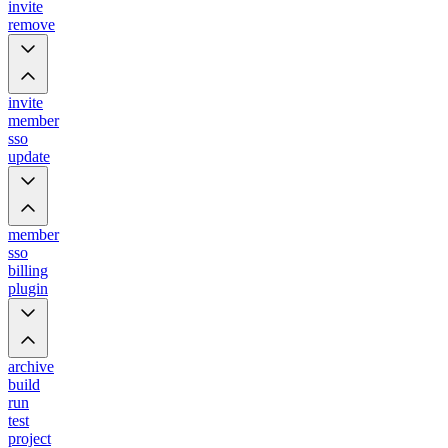
invite
remove
invite
member
sso
update
member
sso
billing
plugin
archive
build
run
test
project