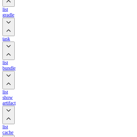
list
gradle
task
list
bundle
list
show
artifact
list
cache