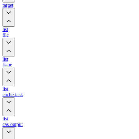
target
list
file
list
issue
list
cache-task
list
cas-output