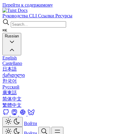
Перейти к содержимому
Docs
Руководства
CLI
Ссылки
Ресурсы
⌘K
Russian
English
Castellano
日本語
ქართული
한국어
Русский
廣東話
简体中文
繁體中文
Войти
Войти