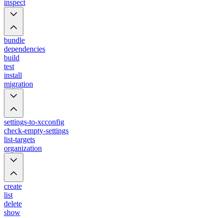
inspect
bundle
dependencies
build
test
install
migration
settings-to-xcconfig
check-empty-settings
list-targets
organization
create
list
delete
show