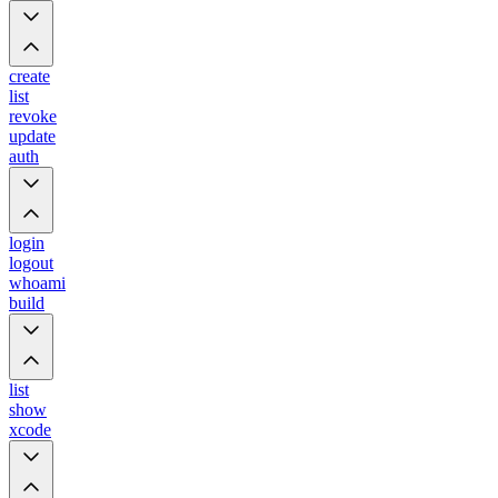
create
list
revoke
update
auth
login
logout
whoami
build
list
show
xcode