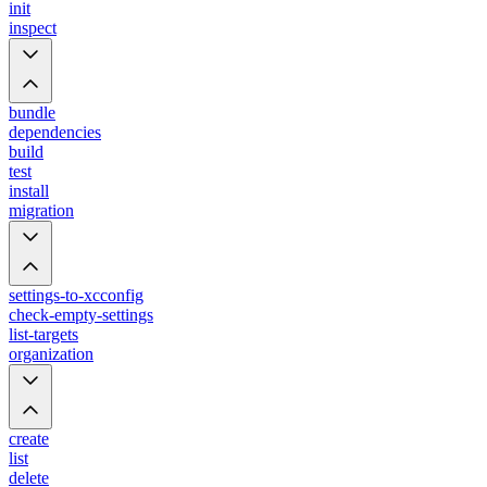
init
inspect
bundle
dependencies
build
test
install
migration
settings-to-xcconfig
check-empty-settings
list-targets
organization
create
list
delete