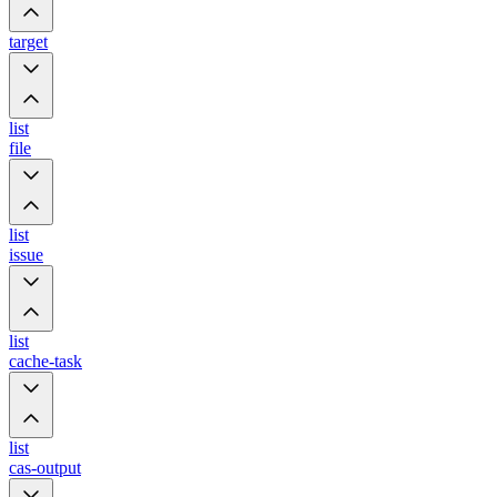
target
list
file
list
issue
list
cache-task
list
cas-output