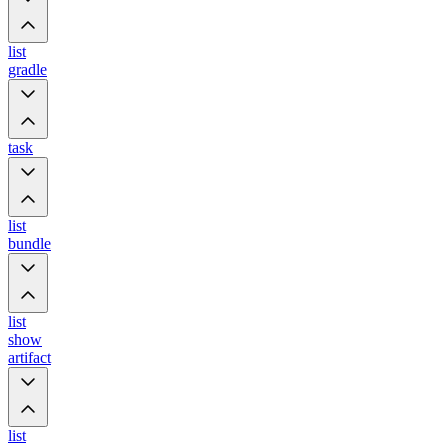
list
gradle
task
list
bundle
list
show
artifact
list