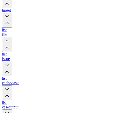
target
list
file
list
issue
list
cache-task
list
cas-output