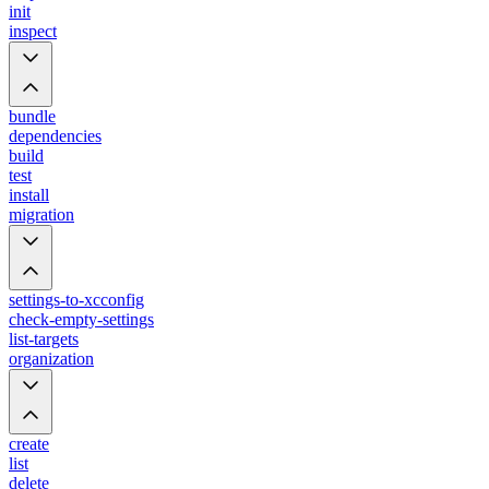
init
inspect
bundle
dependencies
build
test
install
migration
settings-to-xcconfig
check-empty-settings
list-targets
organization
create
list
delete