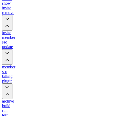
show
invite
remove
invite
member
sso
update
member
sso
billing
plugin
archive
build
run
test