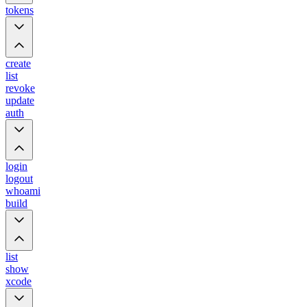
tokens
create
list
revoke
update
auth
login
logout
whoami
build
list
show
xcode