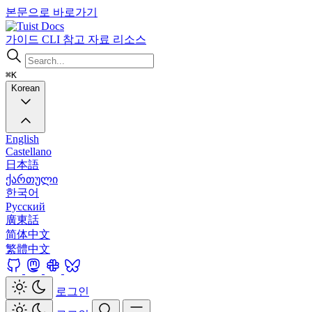
본문으로 바로가기
Docs
가이드
CLI
참고 자료
리소스
⌘K
Korean
English
Castellano
日本語
ქართული
한국어
Русский
廣東話
简体中文
繁體中文
로그인