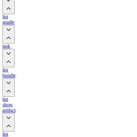
list
gradle
task
list
bundle
list
show
artifact
list