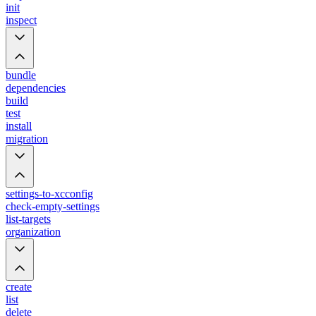
init
inspect
bundle
dependencies
build
test
install
migration
settings-to-xcconfig
check-empty-settings
list-targets
organization
create
list
delete