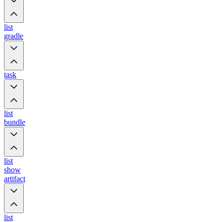
list
gradle
task
list
bundle
list
show
artifact
list