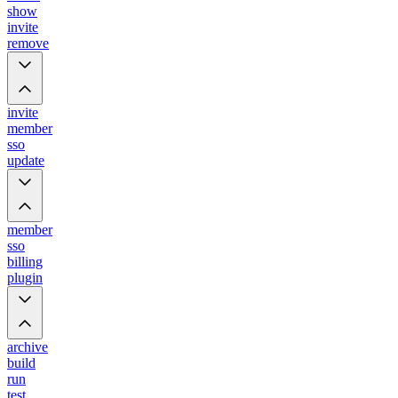
show
invite
remove
invite
member
sso
update
member
sso
billing
plugin
archive
build
run
test