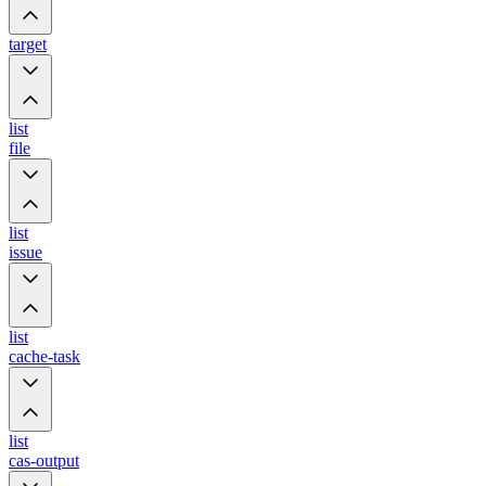
target
list
file
list
issue
list
cache-task
list
cas-output