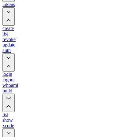
tokens
create
list
revoke
update
auth
login
logout
whoami
build
list
show
xcode