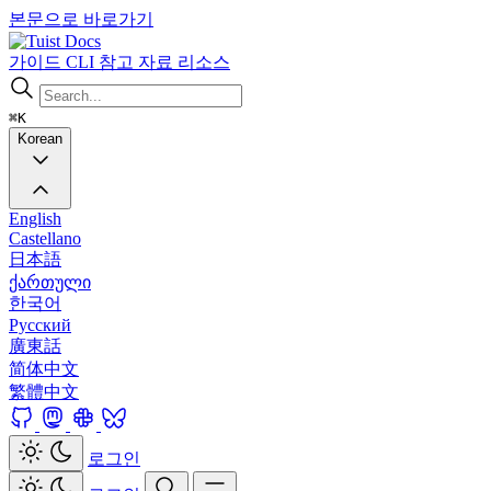
본문으로 바로가기
Docs
가이드
CLI
참고 자료
리소스
⌘K
Korean
English
Castellano
日本語
ქართული
한국어
Русский
廣東話
简体中文
繁體中文
로그인