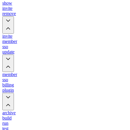
show
invite
remove
invite
member
sso
update
member
sso
billing
plugin
archive
build
run
test