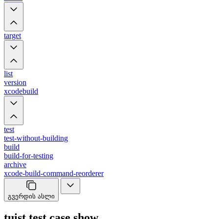
target
list
version
xcodebuild
test
test-without-building
build
build-for-testing
archive
xcode-build-command-reorderer
გვერდის ასლი
tuist test case show