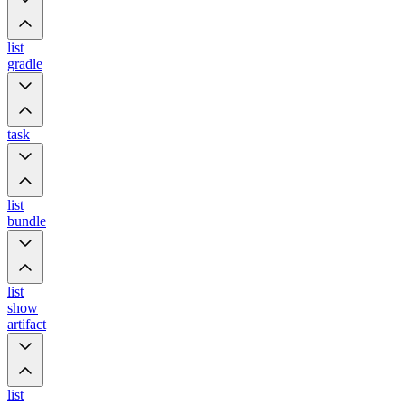
list
gradle
task
list
bundle
list
show
artifact
list