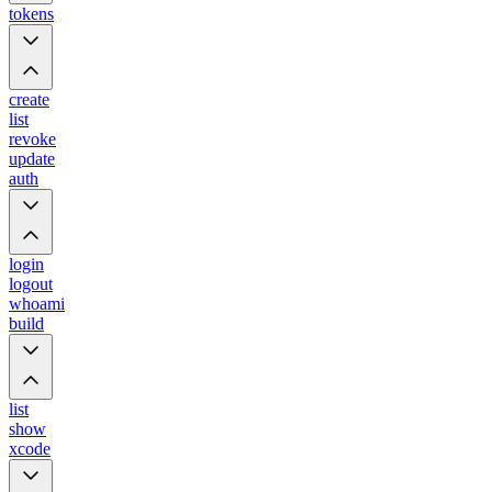
tokens
create
list
revoke
update
auth
login
logout
whoami
build
list
show
xcode