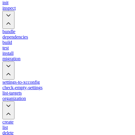
init
inspect
bundle
dependencies
build
test
install
migration
settings-to-xcconfig
check-empty-settings
list-targets
organization
create
list
delete