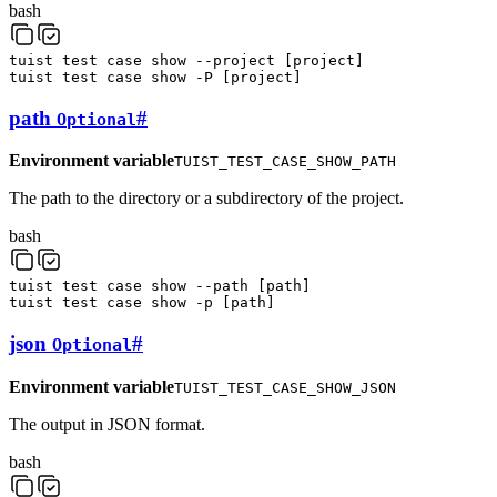
bash
tuist
test
case
show
--project
[
project
]
tuist
test
case
show
-P
[
project
]
path
#
Optional
Environment variable
TUIST_TEST_CASE_SHOW_PATH
The path to the directory or a subdirectory of the project.
bash
tuist
test
case
show
--path
[
path
]
tuist
test
case
show
-p
[
path
]
json
#
Optional
Environment variable
TUIST_TEST_CASE_SHOW_JSON
The output in JSON format.
bash