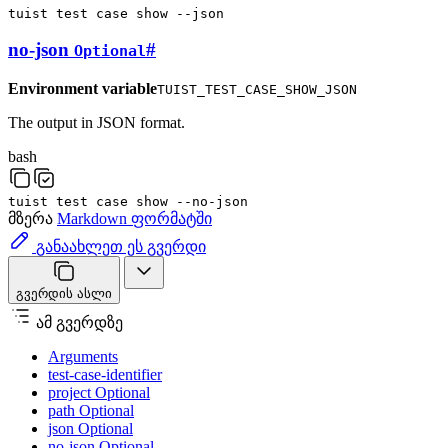
tuist
test
case
show
--json
no-json
#
Optional
Environment variable
TUIST_TEST_CASE_SHOW_JSON
The output in JSON format.
bash
tuist
test
case
show
--no-json
მზერა
Markdown ფორმატში
განაახლეთ ეს გვერდი
გვერდის ასლი
ამ გვერდზე
Arguments
test-case-identifier
project Optional
path Optional
json Optional
no-json Optional