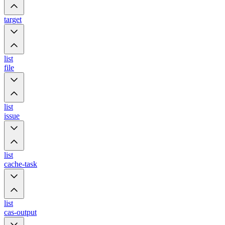
target
list
file
list
issue
list
cache-task
list
cas-output