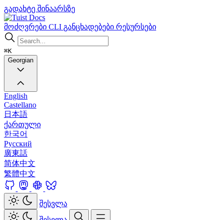
გადახტე შინაარსზე
Docs
მოძღვრები
CLI
განცხადებები
რესურსები
⌘K
Georgian
English
Castellano
日本語
ქართული
한국어
Русский
廣東話
简体中文
繁體中文
შესვლა
შესვლა