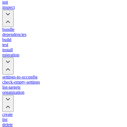
init
inspect
bundle
dependencies
build
test
install
migration
settings-to-xcconfig
check-empty-settings
list-targets
organization
create
list
delete