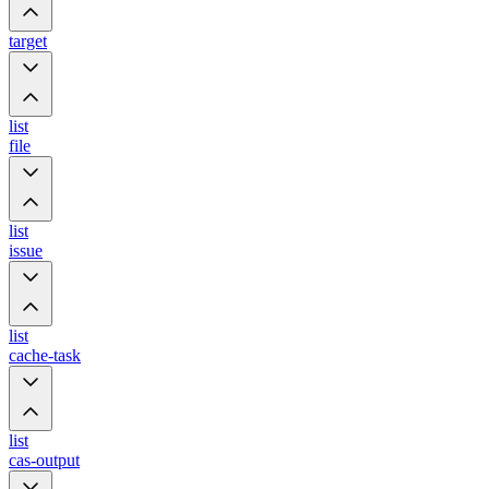
target
list
file
list
issue
list
cache-task
list
cas-output