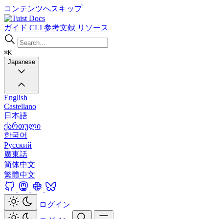
コンテンツへスキップ
Docs
ガイド
CLI
参考文献
リソース
⌘K
Japanese
English
Castellano
日本語
ქართული
한국어
Русский
廣東話
简体中文
繁體中文
ログイン