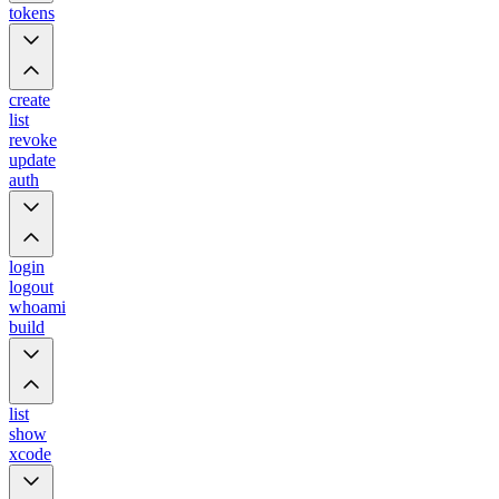
tokens
create
list
revoke
update
auth
login
logout
whoami
build
list
show
xcode