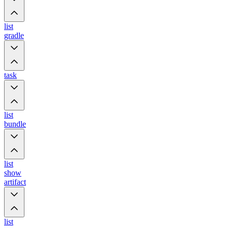
list
gradle
task
list
bundle
list
show
artifact
list