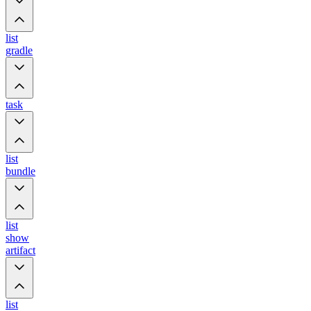
list
gradle
task
list
bundle
list
show
artifact
list