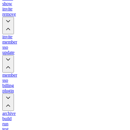
show
invite
remove
invite
member
sso
update
member
sso
billing
plugin
archive
build
run
test