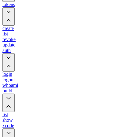
tokens
create
list
revoke
update
auth
login
logout
whoami
build
list
show
xcode