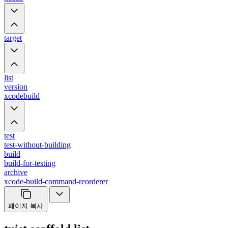
target
list
version
xcodebuild
test
test-without-building
build
build-for-testing
archive
xcode-build-command-reorderer
페이지 복사