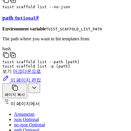
tuist
scaffold
list
--no-json
path
#
Optional
Environment variable
TUIST_SCAFFOLD_LIST_PATH
The path where you want to list templates from
bash
tuist
scaffold
list
--path
[
path
]
tuist
scaffold
list
-p
[
path
]
보기
마크다운으로
이 페이지 편집
페이지 복사
이 페이지에서
Arguments
json Optional
no-json Optional
path Optional