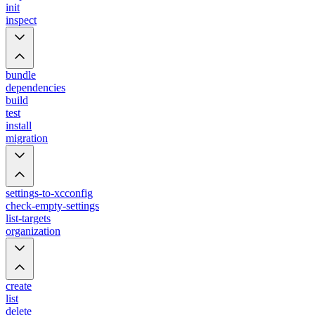
init
inspect
bundle
dependencies
build
test
install
migration
settings-to-xcconfig
check-empty-settings
list-targets
organization
create
list
delete