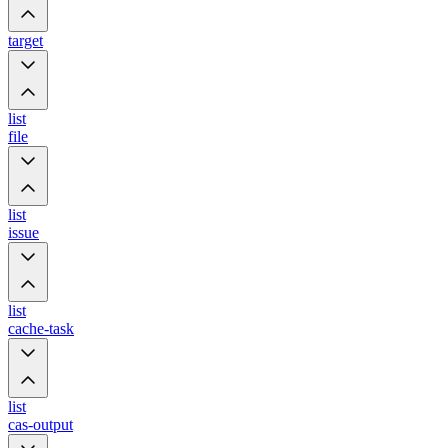
target
list
file
list
issue
list
cache-task
list
cas-output