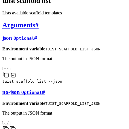
tuist scaffold list
Lists available scaffold templates
Arguments
#
json
#
Optional
Environment variable
TUIST_SCAFFOLD_LIST_JSON
The output in JSON format
bash
tuist
scaffold
list
--json
no-json
#
Optional
Environment variable
TUIST_SCAFFOLD_LIST_JSON
The output in JSON format
bash