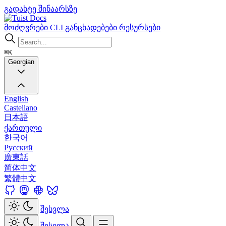
გადახტე შინაარსზე
Docs
მოძღვრები
CLI
განცხადებები
რესურსები
⌘K
Georgian
English
Castellano
日本語
ქართული
한국어
Русский
廣東話
简体中文
繁體中文
შესვლა
შესვლა