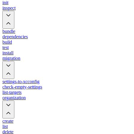
init
inspect
bundle
dependencies
build
test
install
migration
settings-to-xcconfig
check-empty-settings
list-targets
organization
create
list
delete