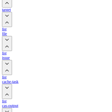
target
list
file
list
issue
list
cache-task
list
cas-output