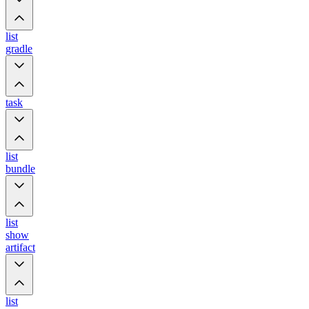
list
gradle
task
list
bundle
list
show
artifact
list