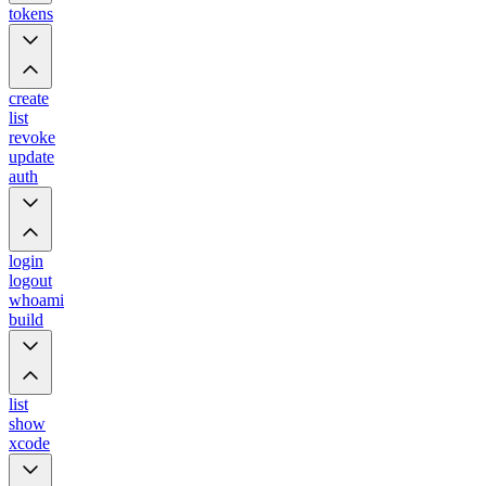
tokens
create
list
revoke
update
auth
login
logout
whoami
build
list
show
xcode