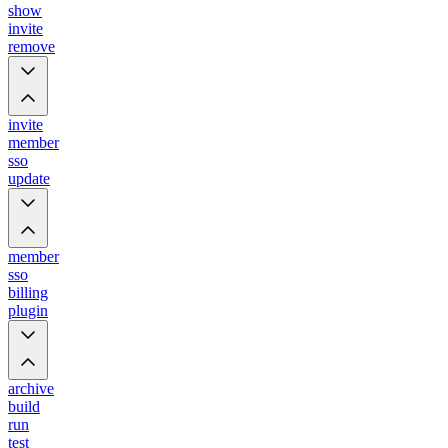
show
invite
remove
invite
member
sso
update
member
sso
billing
plugin
archive
build
run
test