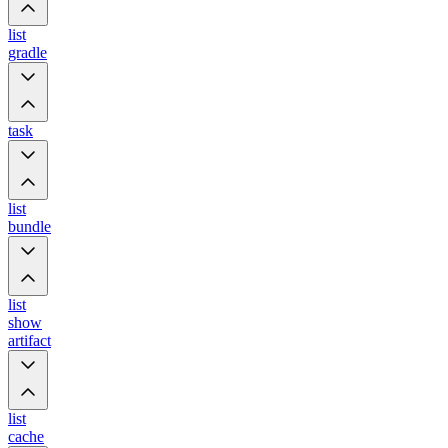
list
gradle
task
list
bundle
list
show
artifact
list
cache