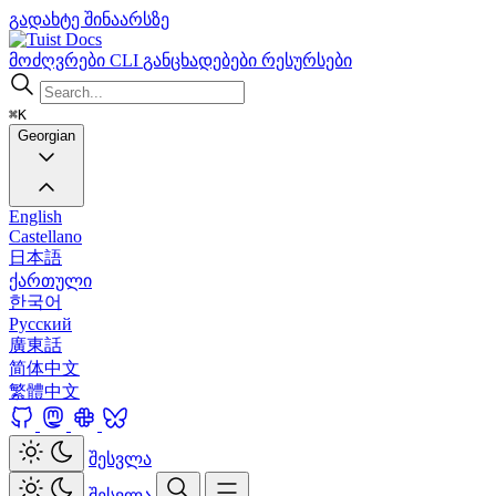
გადახტე შინაარსზე
Docs
მოძღვრები
CLI
განცხადებები
რესურსები
⌘K
Georgian
English
Castellano
日本語
ქართული
한국어
Русский
廣東話
简体中文
繁體中文
შესვლა
შესვლა