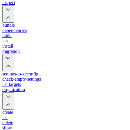
inspect
bundle
dependencies
build
test
install
migration
settings-to-xcconfig
check-empty-settings
list-targets
organization
create
list
delete
show