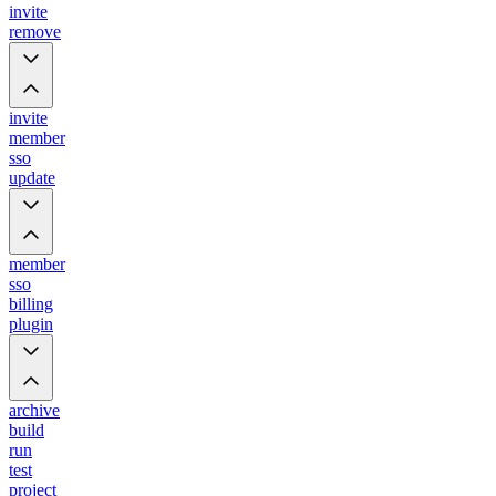
invite
remove
invite
member
sso
update
member
sso
billing
plugin
archive
build
run
test
project