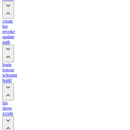
create
list
revoke
update
auth
login
logout
whoami
build
list
show
xcode