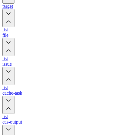
target
list
file
list
issue
list
cache-task
list
cas-output