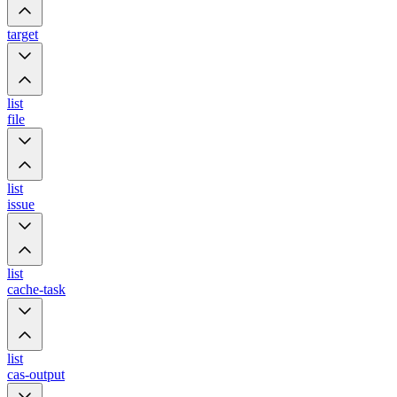
target
list
file
list
issue
list
cache-task
list
cas-output