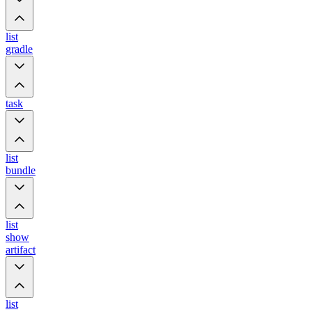
list
gradle
task
list
bundle
list
show
artifact
list