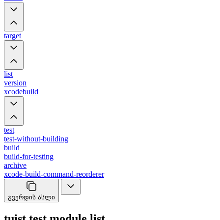
target
list
version
xcodebuild
test
test-without-building
build
build-for-testing
archive
xcode-build-command-reorderer
გვერდის ასლი
tuist test module list