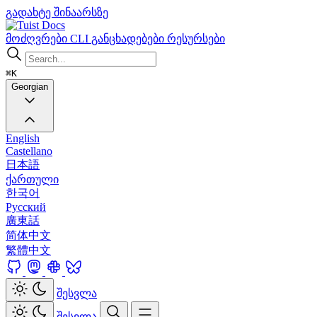
გადახტე შინაარსზე
Docs
მოძღვრები
CLI
განცხადებები
რესურსები
⌘K
Georgian
English
Castellano
日本語
ქართული
한국어
Русский
廣東話
简体中文
繁體中文
შესვლა
შესვლა