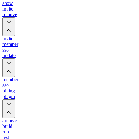
show
invite
remove
invite
member
sso
update
member
sso
billing
plugin
archive
build
run
test