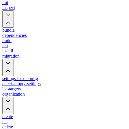
init
inspect
bundle
dependencies
build
test
install
migration
settings-to-xcconfig
check-empty-settings
list-targets
organization
create
list
delete