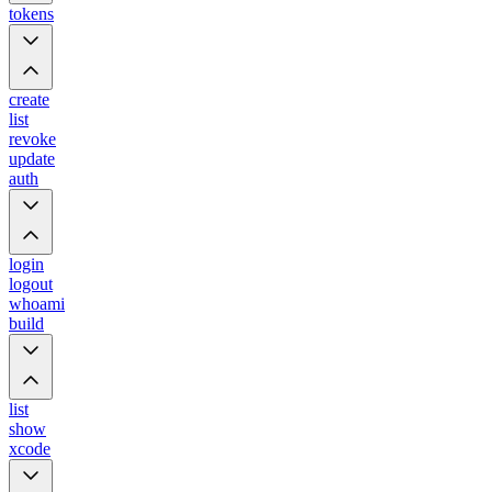
tokens
create
list
revoke
update
auth
login
logout
whoami
build
list
show
xcode