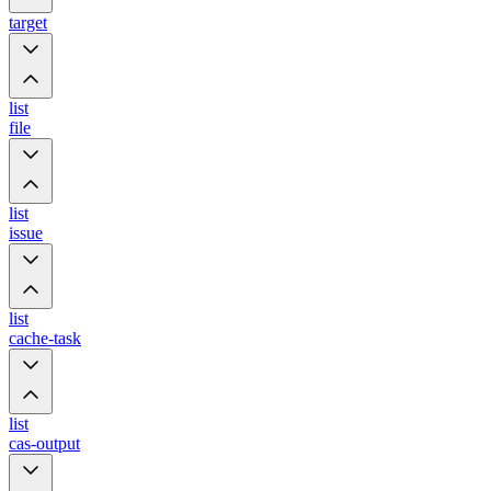
target
list
file
list
issue
list
cache-task
list
cas-output