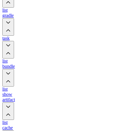
list
gradle
task
list
bundle
list
show
artifact
list
cache