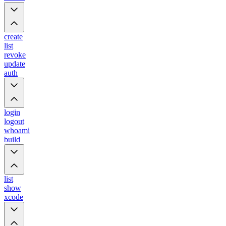
create
list
revoke
update
auth
login
logout
whoami
build
list
show
xcode