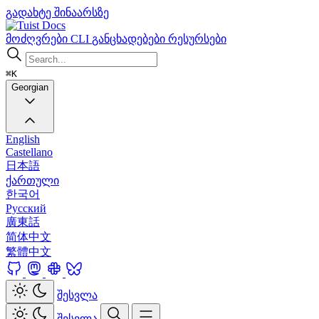
გადახტე შინაარსზე
Docs
მოძღვრები
CLI
განცხადებები
რესურსები
⌘K
Georgian
English
Castellano
日本語
ქართული
한국어
Русский
廣東話
简体中文
繁體中文
შესვლა
შესვლა