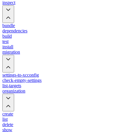
inspect
bundle
dependencies
build
test
install
migration
settings-to-xcconfig
check-empty-settings
list-targets
organization
create
list
delete
show