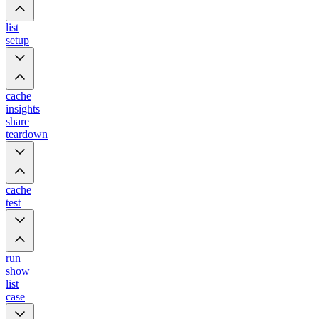
list
setup
cache
insights
share
teardown
cache
test
run
show
list
case