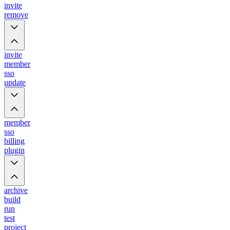
invite
remove
invite
member
sso
update
member
sso
billing
plugin
archive
build
run
test
project