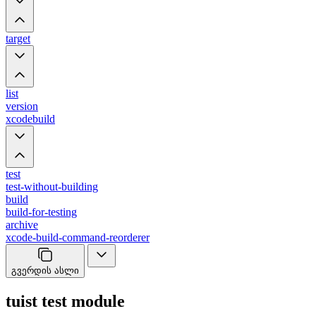
target
list
version
xcodebuild
test
test-without-building
build
build-for-testing
archive
xcode-build-command-reorderer
გვერდის ასლი
tuist test module