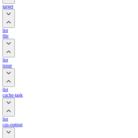
target
list
file
list
issue
list
cache-task
list
cas-output