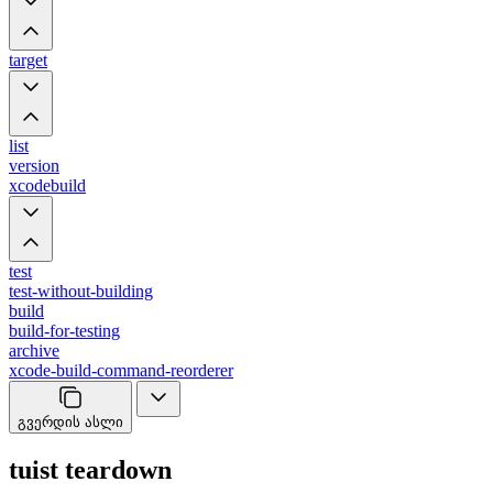
target
list
version
xcodebuild
test
test-without-building
build
build-for-testing
archive
xcode-build-command-reorderer
გვერდის ასლი
tuist teardown