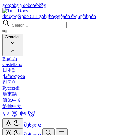
გადახტე შინაარსზე
Docs
მოძღვრები
CLI
განცხადებები
რესურსები
⌘K
Georgian
English
Castellano
日本語
ქართული
한국어
Русский
廣東話
简体中文
繁體中文
შესვლა
შესვლა