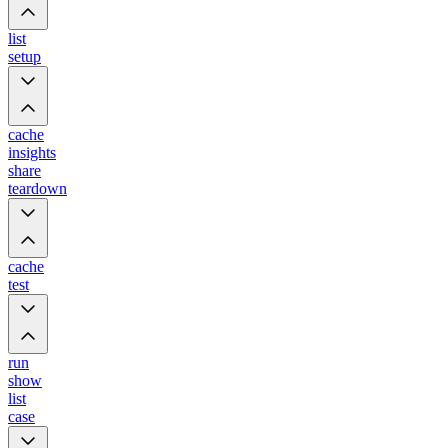
list
setup
cache
insights
share
teardown
cache
test
run
show
list
case