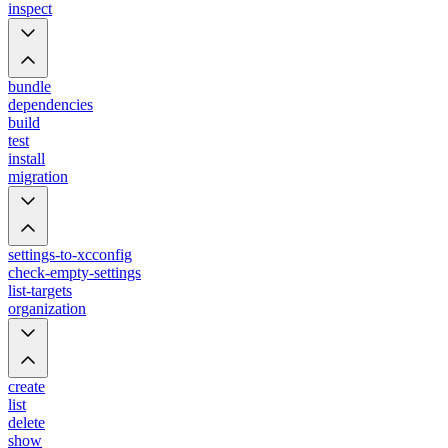
inspect
bundle
dependencies
build
test
install
migration
settings-to-xcconfig
check-empty-settings
list-targets
organization
create
list
delete
show