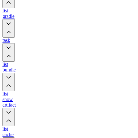
list
gradle
task
list
bundle
list
show
artifact
list
cache