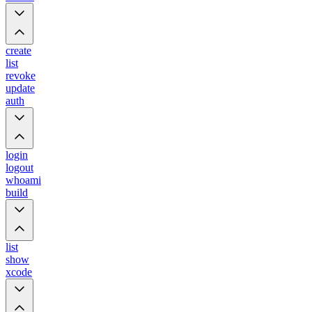
create
list
revoke
update
auth
login
logout
whoami
build
list
show
xcode