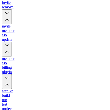
invite
remove
invite
member
sso
update
member
sso
billing
plugin
archive
build
run
test
project