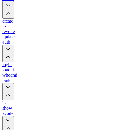
create
list
revoke
update
auth
login
logout
whoami
build
list
show
xcode