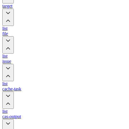
target
list
file
list
issue
list
cache-task
list
cas-output