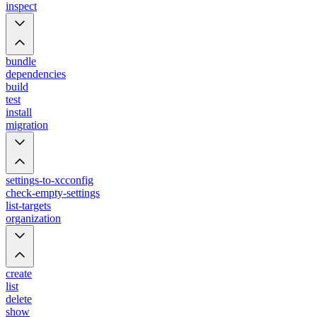
inspect
bundle
dependencies
build
test
install
migration
settings-to-xcconfig
check-empty-settings
list-targets
organization
create
list
delete
show