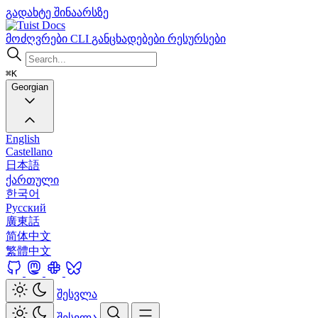
გადახტე შინაარსზე
Docs
მოძღვრები
CLI
განცხადებები
რესურსები
⌘K
Georgian
English
Castellano
日本語
ქართული
한국어
Русский
廣東話
简体中文
繁體中文
შესვლა
შესვლა