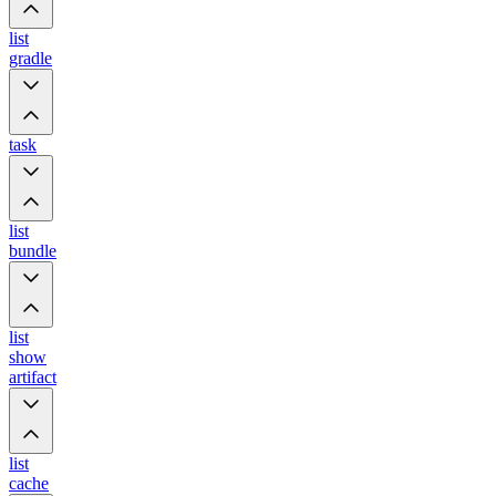
list
gradle
task
list
bundle
list
show
artifact
list
cache