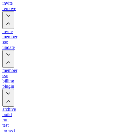
invite
remove
invite
member
sso
update
member
sso
billing
plugin
archive
build
run
test
project