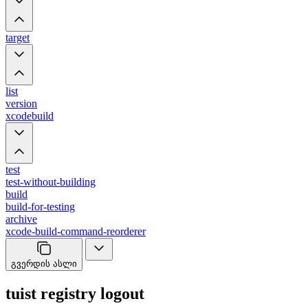
target
list
version
xcodebuild
test
test-without-building
build
build-for-testing
archive
xcode-build-command-reorderer
გვერდის ასლი
tuist registry logout