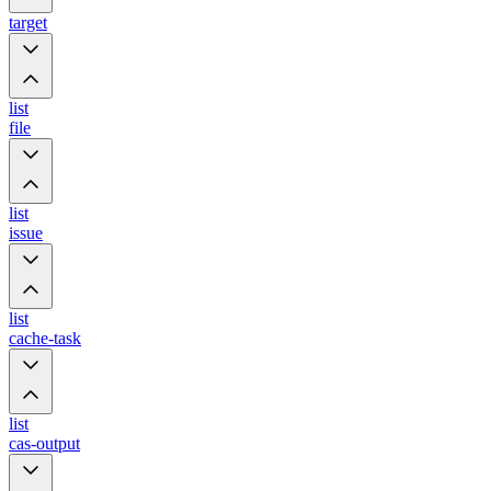
target
list
file
list
issue
list
cache-task
list
cas-output