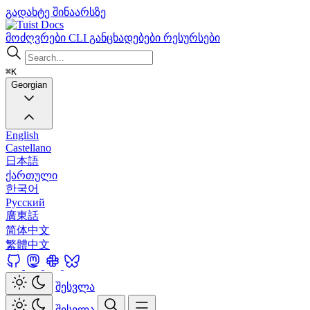
გადახტე შინაარსზე
Docs
მოძღვრები
CLI
განცხადებები
რესურსები
⌘K
Georgian
English
Castellano
日本語
ქართული
한국어
Русский
廣東話
简体中文
繁體中文
შესვლა
შესვლა