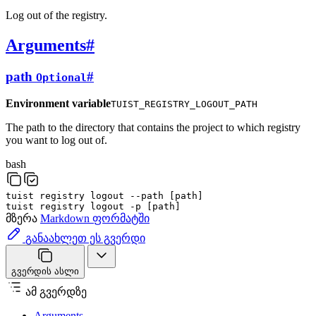
Log out of the registry.
Arguments
#
path
#
Optional
Environment variable
TUIST_REGISTRY_LOGOUT_PATH
The path to the directory that contains the project to which registry
you want to log out of.
bash
tuist
registry
logout
--path
[
path
]
tuist
registry
logout
-p
[
path
]
მზერა
Markdown ფორმატში
განაახლეთ ეს გვერდი
გვერდის ასლი
ამ გვერდზე
Arguments