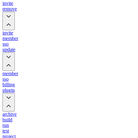
invite
remove
invite
member
sso
update
member
sso
billing
plugin
archive
build
run
test
project