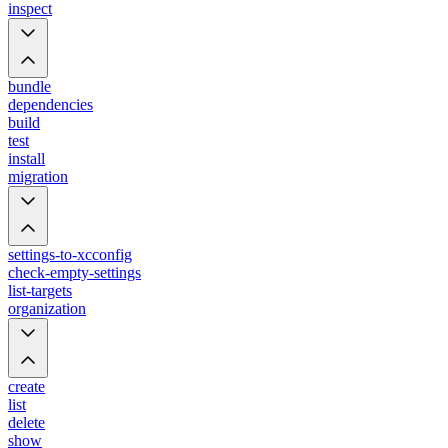
inspect
bundle
dependencies
build
test
install
migration
settings-to-xcconfig
check-empty-settings
list-targets
organization
create
list
delete
show