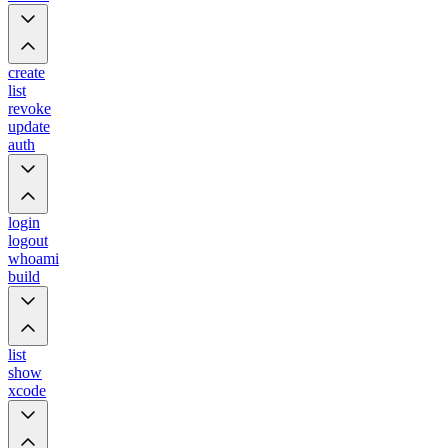
create
list
revoke
update
auth
login
logout
whoami
build
list
show
xcode