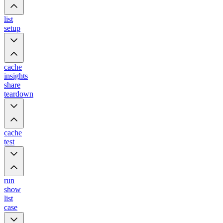
list
setup
cache
insights
share
teardown
cache
test
run
show
list
case