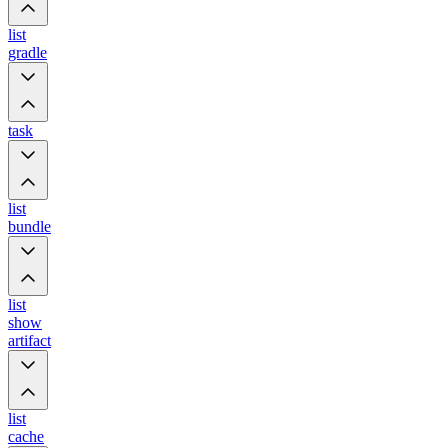
list
gradle
task
list
bundle
list
show
artifact
list
cache