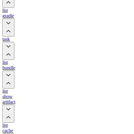
list
gradle
task
list
bundle
list
show
artifact
list
cache