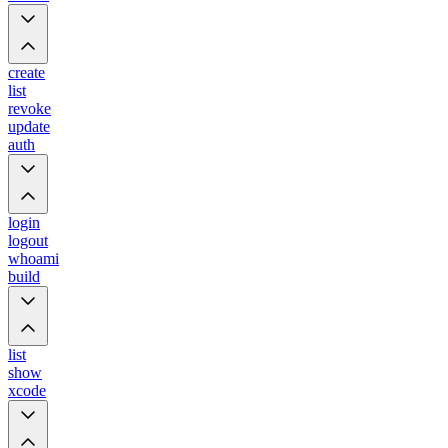
create
list
revoke
update
auth
login
logout
whoami
build
list
show
xcode