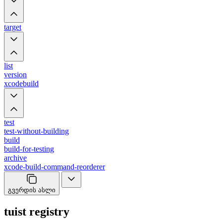
target
list
version
xcodebuild
test
test-without-building
build
build-for-testing
archive
xcode-build-command-reorderer
გვერდის ასლი
tuist registry