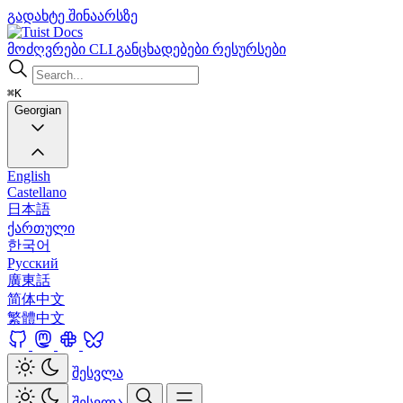
გადახტე შინაარსზე
Docs
მოძღვრები
CLI
განცხადებები
რესურსები
⌘K
Georgian
English
Castellano
日本語
ქართული
한국어
Русский
廣東話
简体中文
繁體中文
შესვლა
შესვლა