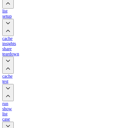
list
setup
cache
insights
share
teardown
cache
test
run
show
list
case