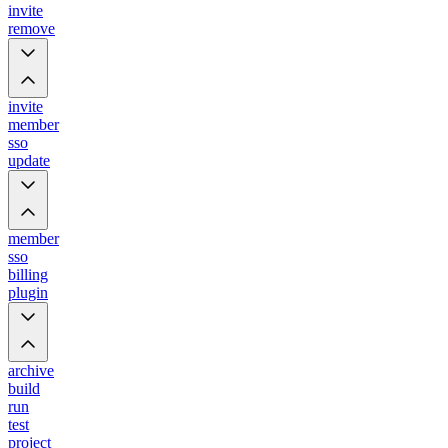
invite
remove
invite
member
sso
update
member
sso
billing
plugin
archive
build
run
test
project