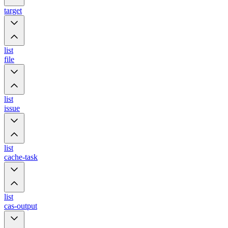
target
list
file
list
issue
list
cache-task
list
cas-output