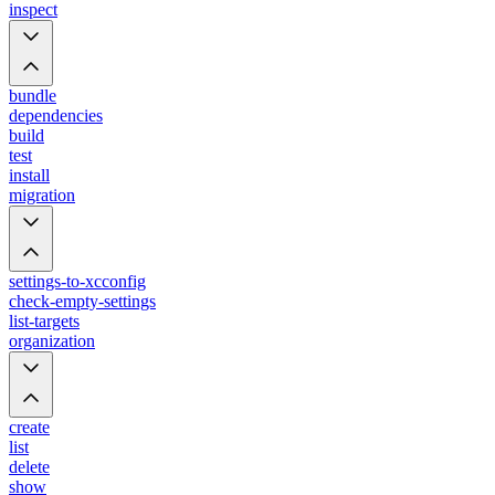
inspect
bundle
dependencies
build
test
install
migration
settings-to-xcconfig
check-empty-settings
list-targets
organization
create
list
delete
show