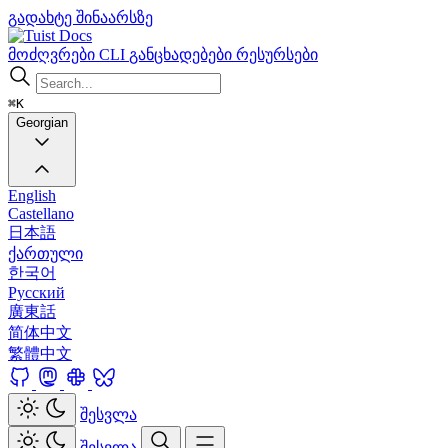
გადახტე შინაარსზე
Docs
მოძღვრები
CLI
განცხადებები
რესურსები
⌘K
Georgian
English
Castellano
日本語
ქართული
한국어
Русский
廣東話
简体中文
繁體中文
შესვლა
შესვლა