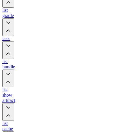
list
gradle
task
list
bundle
list
show
artifact
list
cache