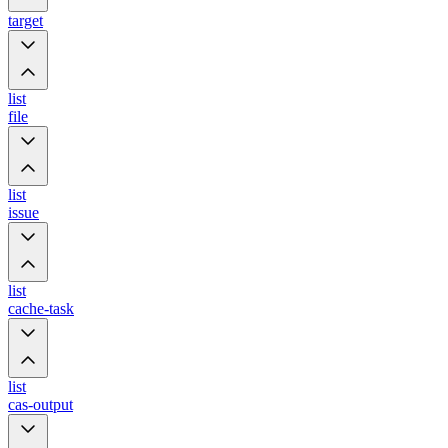
target
list
file
list
issue
list
cache-task
list
cas-output