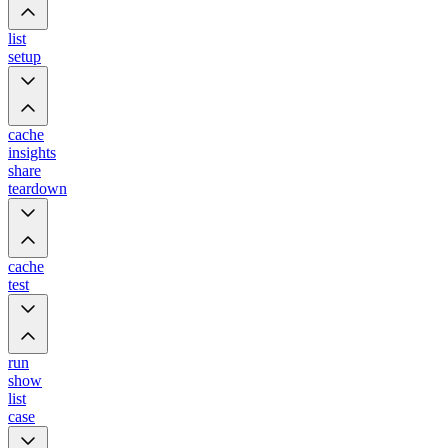
list
setup
cache
insights
share
teardown
cache
test
run
show
list
case