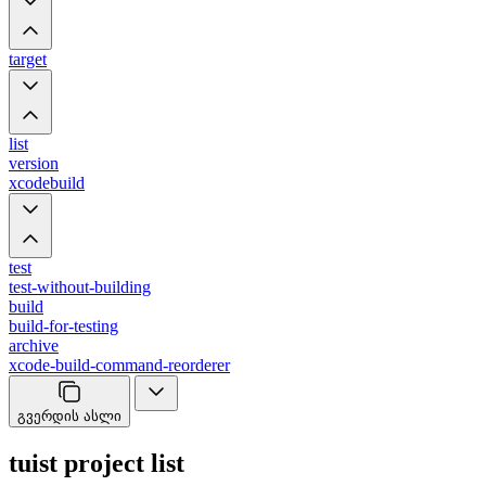
target
list
version
xcodebuild
test
test-without-building
build
build-for-testing
archive
xcode-build-command-reorderer
გვერდის ასლი
tuist project list