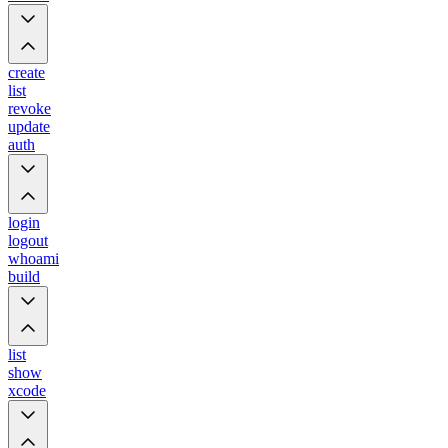
create
list
revoke
update
auth
login
logout
whoami
build
list
show
xcode