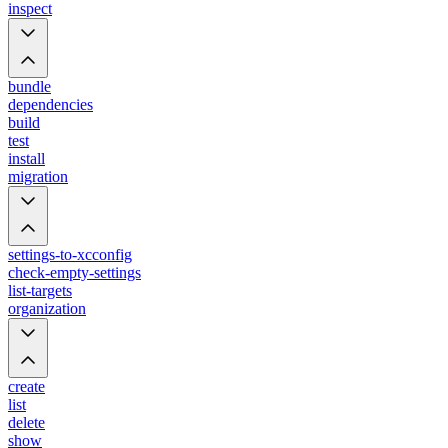
inspect
bundle
dependencies
build
test
install
migration
settings-to-xcconfig
check-empty-settings
list-targets
organization
create
list
delete
show