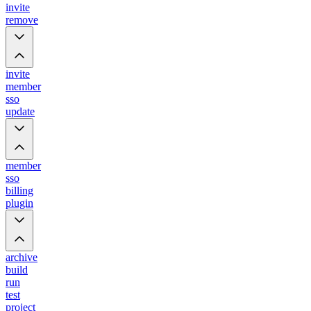
invite
remove
invite
member
sso
update
member
sso
billing
plugin
archive
build
run
test
project