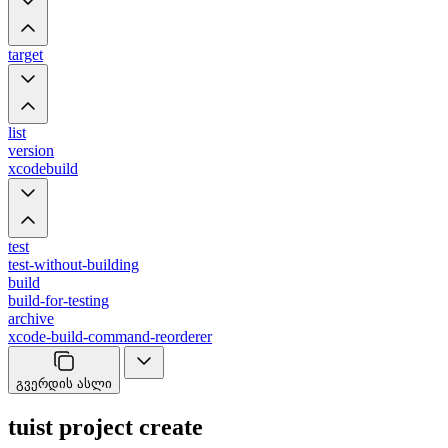
target
list
version
xcodebuild
test
test-without-building
build
build-for-testing
archive
xcode-build-command-reorderer
გვერდის ასლი
tuist project create