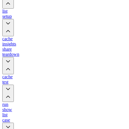
list
setup
cache
insights
share
teardown
cache
test
run
show
list
case