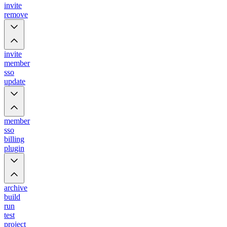
invite
remove
invite
member
sso
update
member
sso
billing
plugin
archive
build
run
test
project