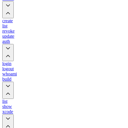
create
list
revoke
update
auth
login
logout
whoami
build
list
show
xcode