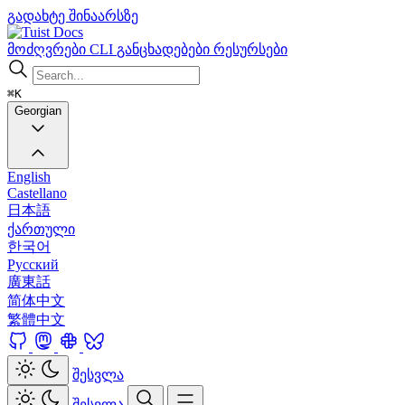
გადახტე შინაარსზე
Docs
მოძღვრები
CLI
განცხადებები
რესურსები
⌘K
Georgian
English
Castellano
日本語
ქართული
한국어
Русский
廣東話
简体中文
繁體中文
შესვლა
შესვლა