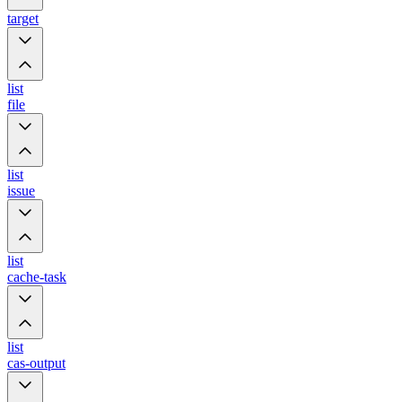
target
list
file
list
issue
list
cache-task
list
cas-output