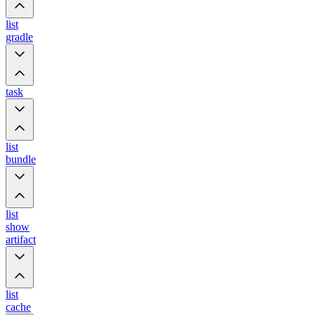
list
gradle
task
list
bundle
list
show
artifact
list
cache