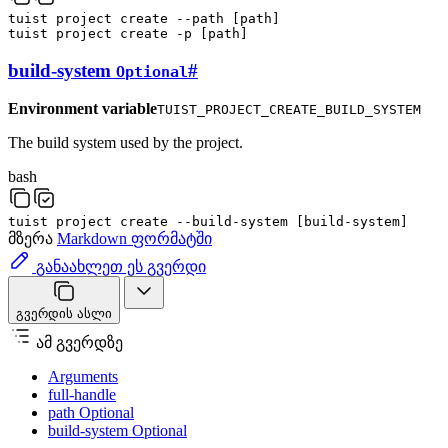
tuist
project
create
--path
[
path
]
tuist
project
create
-p
[
path
]
build-system
#
Optional
Environment variable
TUIST_PROJECT_CREATE_BUILD_SYSTEM
The build system used by the project.
bash
tuist
project
create
--build-system
[
build-system
]
მზერა
Markdown ფორმატში
განაახლეთ ეს გვერდი
გვერდის ასლი
ამ გვერდზე
Arguments
full-handle
path Optional
build-system Optional