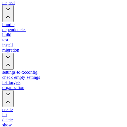
inspect
bundle
dependencies
build
test
install
migration
settings-to-xcconfig
check-empty-settings
list-targets
organization
create
list
delete
show