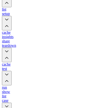
list
setup
cache
insights
share
teardown
cache
test
run
show
list
case