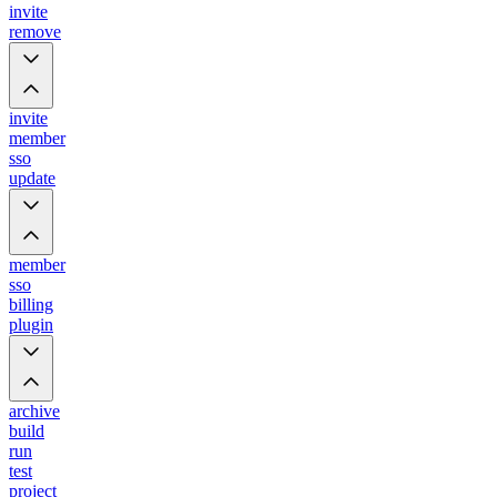
invite
remove
invite
member
sso
update
member
sso
billing
plugin
archive
build
run
test
project