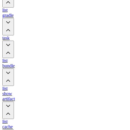
list
gradle
task
list
bundle
list
show
artifact
list
cache