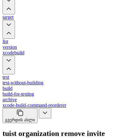
target
list
version
xcodebuild
test
test-without-building
build
build-for-testing
archive
xcode-build-command-reorderer
გვერდის ასლი
tuist organization remove invite