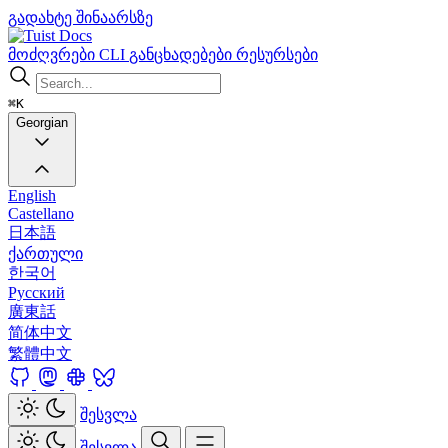
გადახტე შინაარსზე
Docs
მოძღვრები
CLI
განცხადებები
რესურსები
⌘K
Georgian
English
Castellano
日本語
ქართული
한국어
Русский
廣東話
简体中文
繁體中文
შესვლა
შესვლა