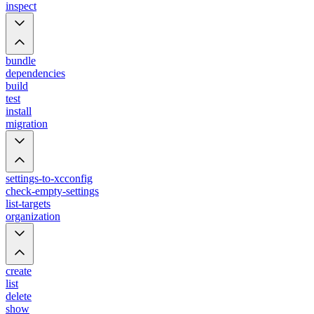
inspect
bundle
dependencies
build
test
install
migration
settings-to-xcconfig
check-empty-settings
list-targets
organization
create
list
delete
show