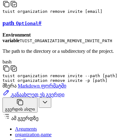
tuist
organization
remove
invite
[
email
]
path
#
Optional
Environment
variable
TUIST_ORGANIZATION_REMOVE_INVITE_PATH
The path to the directory or a subdirectory of the project.
bash
tuist
organization
remove
invite
--path
[
path
]
tuist
organization
remove
invite
-p
[
path
]
მზერა
Markdown ფორმატში
განაახლეთ ეს გვერდი
გვერდის ასლი
ამ გვერდზე
Arguments
organization-name