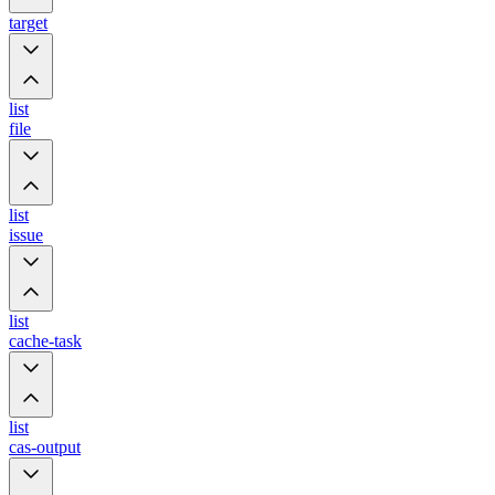
target
list
file
list
issue
list
cache-task
list
cas-output