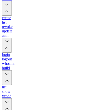
create
list
revoke
update
auth
login
logout
whoami
build
list
show
xcode