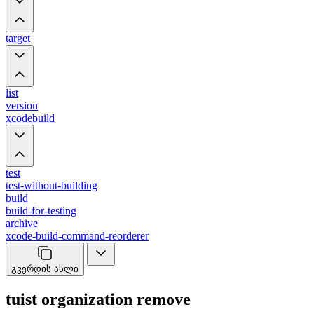
target
list
version
xcodebuild
test
test-without-building
build
build-for-testing
archive
xcode-build-command-reorderer
გვერდის ასლი
tuist organization remove