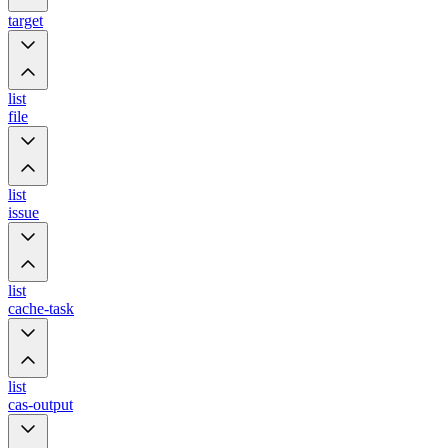
target
list
file
list
issue
list
cache-task
list
cas-output