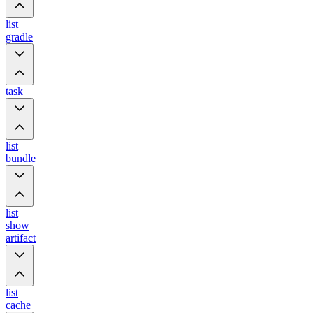
list
gradle
task
list
bundle
list
show
artifact
list
cache