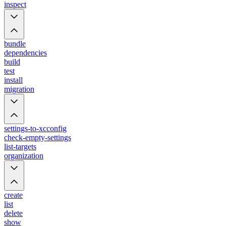
inspect
bundle
dependencies
build
test
install
migration
settings-to-xcconfig
check-empty-settings
list-targets
organization
create
list
delete
show