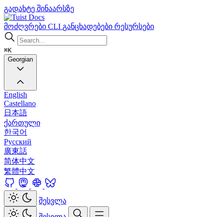
გადახტე შინაარსზე
Docs
მოძღვრები
CLI
განცხადებები
რესურსები
⌘K
Georgian
English
Castellano
日本語
ქართული
한국어
Русский
廣東話
简体中文
繁體中文
შესვლა
შესვლა