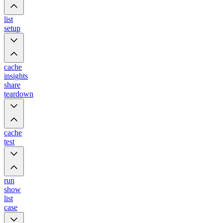
list
setup
cache
insights
share
teardown
cache
test
run
show
list
case