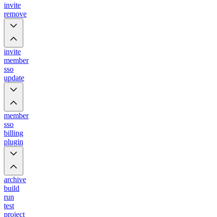
invite
remove
invite
member
sso
update
member
sso
billing
plugin
archive
build
run
test
project