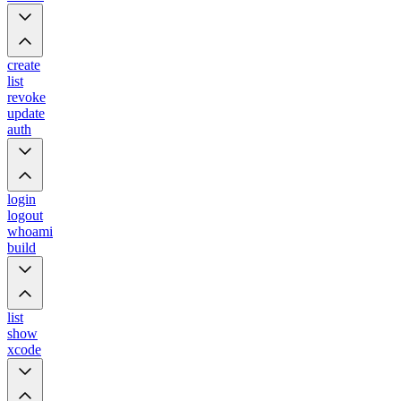
create
list
revoke
update
auth
login
logout
whoami
build
list
show
xcode