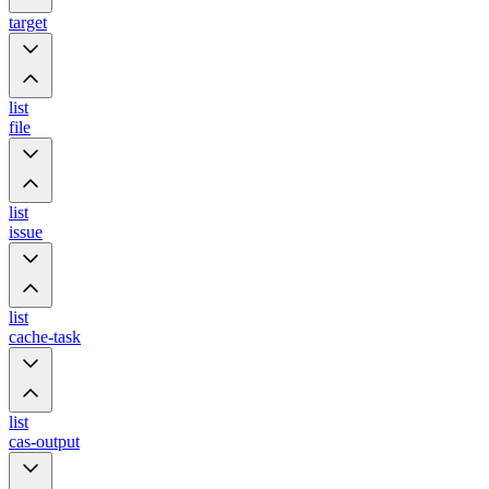
target
list
file
list
issue
list
cache-task
list
cas-output