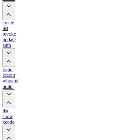
create
list
revoke
update
auth
login
logout
whoami
build
list
show
xcode