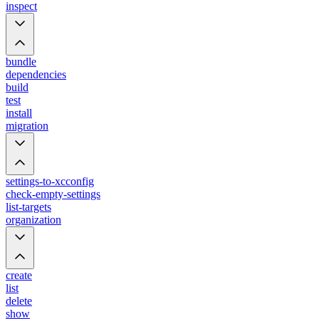
inspect
bundle
dependencies
build
test
install
migration
settings-to-xcconfig
check-empty-settings
list-targets
organization
create
list
delete
show