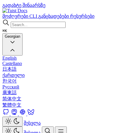
გადახტე შინაარსზე
Docs
მოძღვრები
CLI
განცხადებები
რესურსები
⌘K
Georgian
English
Castellano
日本語
ქართული
한국어
Русский
廣東話
简体中文
繁體中文
შესვლა
შესვლა