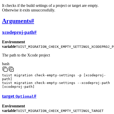
It checks if the build settings of a project or target are empty.
Otherwise it exits unsuccessfully.
Arguments
#
xcodeproj-path
#
Environment
variable
TUIST_MIGRATION_CHECK_EMPTY_SETTINGS_XCODEPROJ_P
The path to the Xcode project
bash
tuist
migration
check-empty-settings
-p
[
xcodeproj-
path
]
tuist
migration
check-empty-settings
--xcodeproj-path
[
xcodeproj-path
]
target
#
Optional
Environment
variable
TUIST_MIGRATION_CHECK_EMPTY_SETTINGS_TARGET