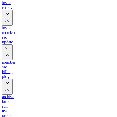
invite
remove
invite
member
sso
update
member
sso
billing
plugin
archive
build
run
test
project