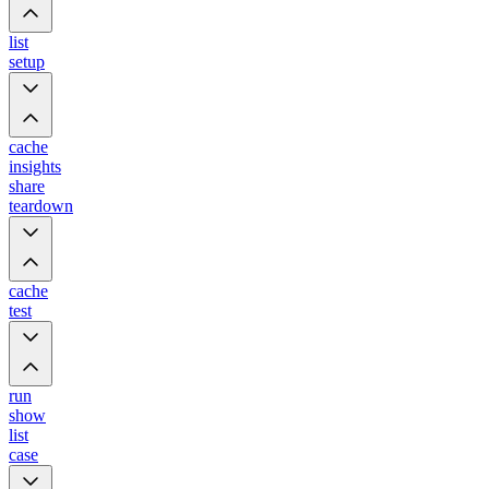
list
setup
cache
insights
share
teardown
cache
test
run
show
list
case