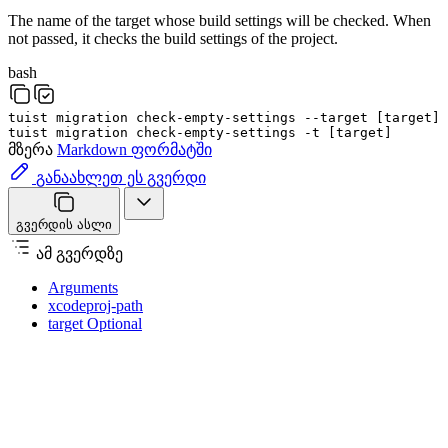
The name of the target whose build settings will be checked. When
not passed, it checks the build settings of the project.
bash
tuist
migration
check-empty-settings
--target
[
target
]
tuist
migration
check-empty-settings
-t
[
target
]
მზერა
Markdown ფორმატში
განაახლეთ ეს გვერდი
გვერდის ასლი
ამ გვერდზე
Arguments
xcodeproj-path
target Optional