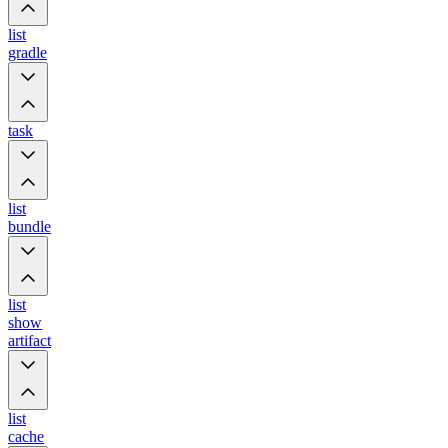
list
gradle
task
list
bundle
list
show
artifact
list
cache