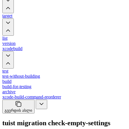
target
list
version
xcodebuild
test
test-without-building
build
build-for-testing
archive
xcode-build-command-reorderer
გვერდის ასლი
tuist migration check-empty-settings