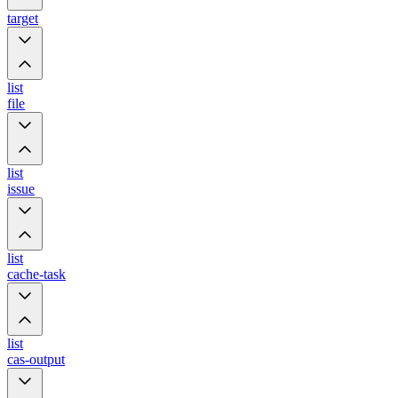
target
list
file
list
issue
list
cache-task
list
cas-output