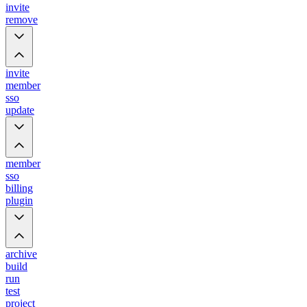
invite
remove
invite
member
sso
update
member
sso
billing
plugin
archive
build
run
test
project