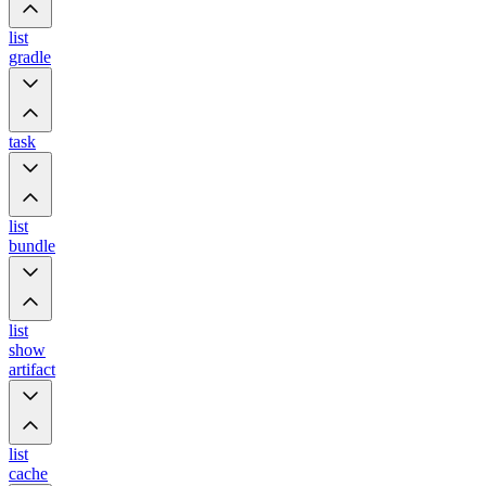
list
gradle
task
list
bundle
list
show
artifact
list
cache