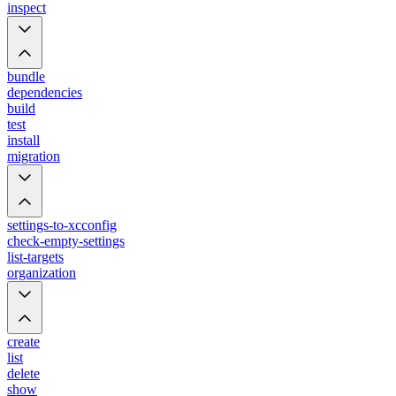
inspect
bundle
dependencies
build
test
install
migration
settings-to-xcconfig
check-empty-settings
list-targets
organization
create
list
delete
show