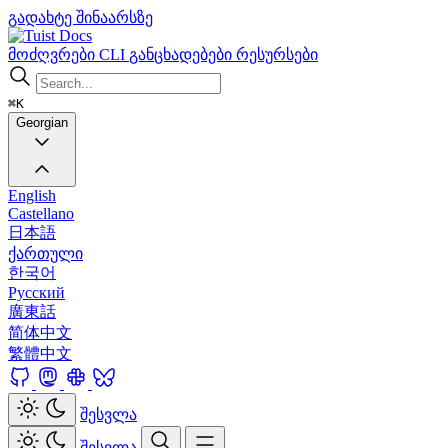
გადახტე შინაარსზე
Docs
მოძღვრები
CLI
განცხადებები
რესურსები
⌘K
Georgian
English
Castellano
日本語
ქართული
한국어
Русский
廣東話
简体中文
繁體中文
შესვლა
შესვლა