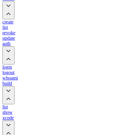
create
list
revoke
update
auth
login
logout
whoami
build
list
show
xcode