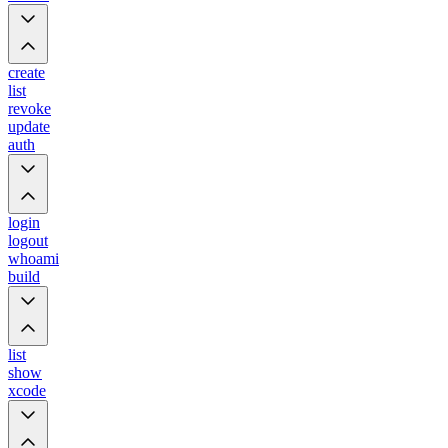
create
list
revoke
update
auth
login
logout
whoami
build
list
show
xcode