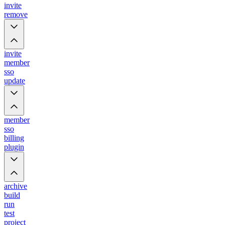
invite
remove
invite
member
sso
update
member
sso
billing
plugin
archive
build
run
test
project