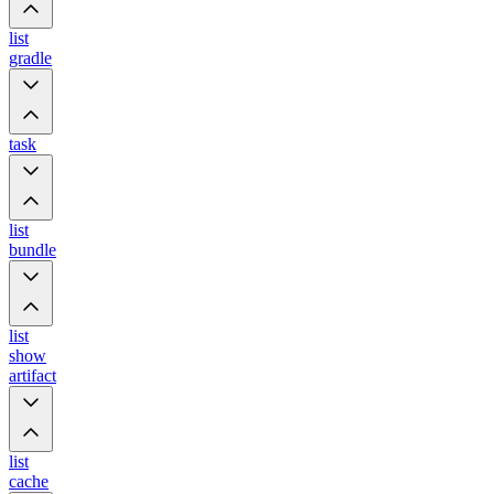
list
gradle
task
list
bundle
list
show
artifact
list
cache