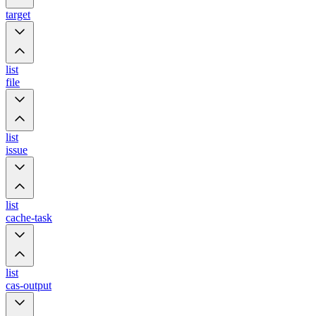
target
list
file
list
issue
list
cache-task
list
cas-output