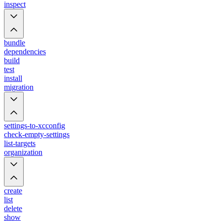
inspect
bundle
dependencies
build
test
install
migration
settings-to-xcconfig
check-empty-settings
list-targets
organization
create
list
delete
show