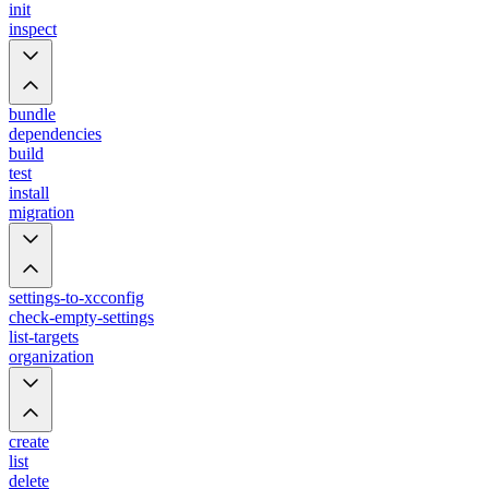
init
inspect
bundle
dependencies
build
test
install
migration
settings-to-xcconfig
check-empty-settings
list-targets
organization
create
list
delete