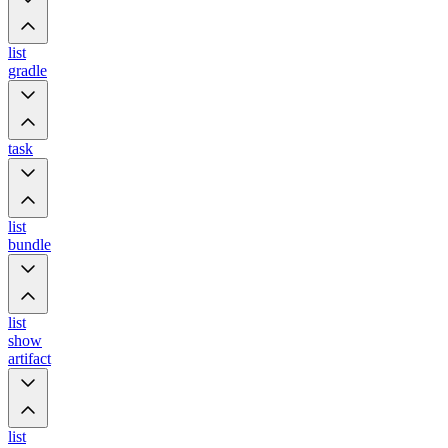
list
gradle
task
list
bundle
list
show
artifact
list