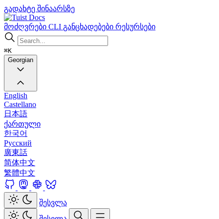
გადახტე შინაარსზე
Docs
მოძღვრები
CLI
განცხადებები
რესურსები
⌘K
Georgian
English
Castellano
日本語
ქართული
한국어
Русский
廣東話
简体中文
繁體中文
შესვლა
შესვლა