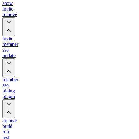
show
invite
remove
invite
member
sso
update
member
sso
billing
plugin
archive
build
run
test