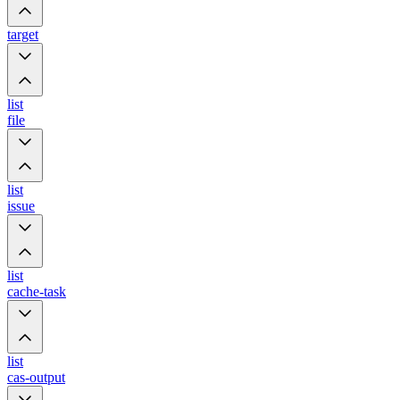
target
list
file
list
issue
list
cache-task
list
cas-output