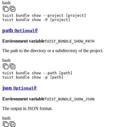
bash
tuist
bundle
show
--project
[
project
]
tuist
bundle
show
-P
[
project
]
path
#
Optional
Environment variable
TUIST_BUNDLE_SHOW_PATH
The path to the directory or a subdirectory of the project.
bash
tuist
bundle
show
--path
[
path
]
tuist
bundle
show
-p
[
path
]
json
#
Optional
Environment variable
TUIST_BUNDLE_SHOW_JSON
The output in JSON format.
bash