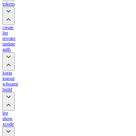
tokens
create
list
revoke
update
auth
login
logout
whoami
build
list
show
xcode