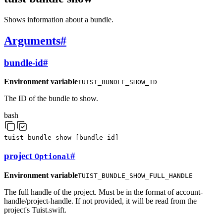
Shows information about a bundle.
Arguments
#
bundle-id
#
Environment variable
TUIST_BUNDLE_SHOW_ID
The ID of the bundle to show.
bash
tuist
bundle
show
[
bundle-id
]
project
#
Optional
Environment variable
TUIST_BUNDLE_SHOW_FULL_HANDLE
The full handle of the project. Must be in the format of account-
handle/project-handle. If not provided, it will be read from the
project's Tuist.swift.