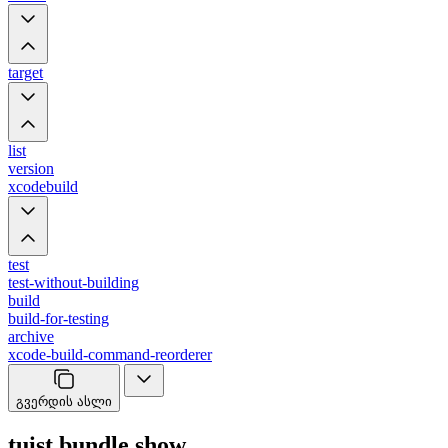
target
list
version
xcodebuild
test
test-without-building
build
build-for-testing
archive
xcode-build-command-reorderer
გვერდის ასლი
tuist bundle show