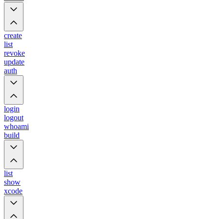
create
list
revoke
update
auth
login
logout
whoami
build
list
show
xcode