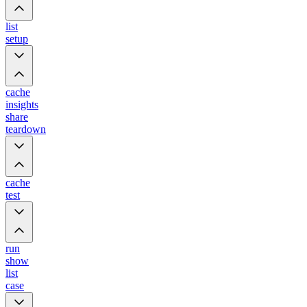
list
setup
cache
insights
share
teardown
cache
test
run
show
list
case