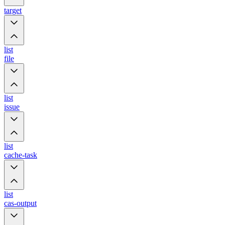
target
list
file
list
issue
list
cache-task
list
cas-output