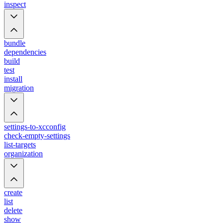
inspect
bundle
dependencies
build
test
install
migration
settings-to-xcconfig
check-empty-settings
list-targets
organization
create
list
delete
show