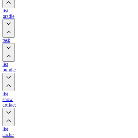
list
gradle
task
list
bundle
list
show
artifact
list
cache