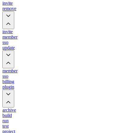
invite
remove
invite
member
sso
update
member
sso
billing
plugin
archive
build
run
test
project