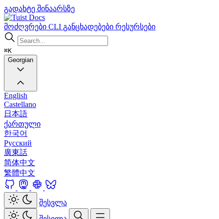
გადახტე შინაარსზე
Docs
მოძღვრები
CLI
განცხადებები
რესურსები
⌘K
Georgian
English
Castellano
日本語
ქართული
한국어
Русский
廣東話
简体中文
繁體中文
შესვლა
შესვლა