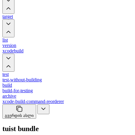
target
list
version
xcodebuild
test
test-without-building
build
build-for-testing
archive
xcode-build-command-reorderer
გვერდის ასლი
tuist bundle