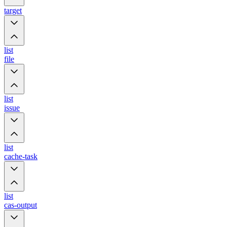
target
list
file
list
issue
list
cache-task
list
cas-output