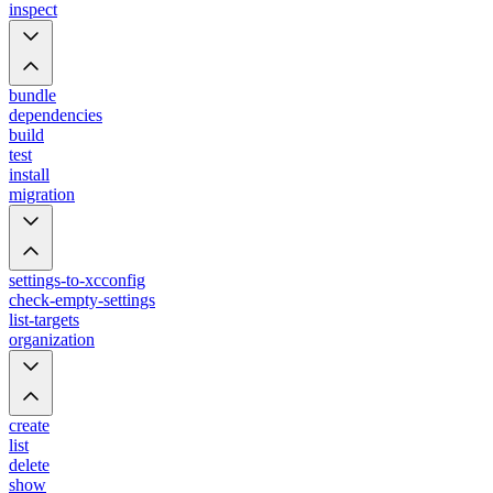
inspect
bundle
dependencies
build
test
install
migration
settings-to-xcconfig
check-empty-settings
list-targets
organization
create
list
delete
show