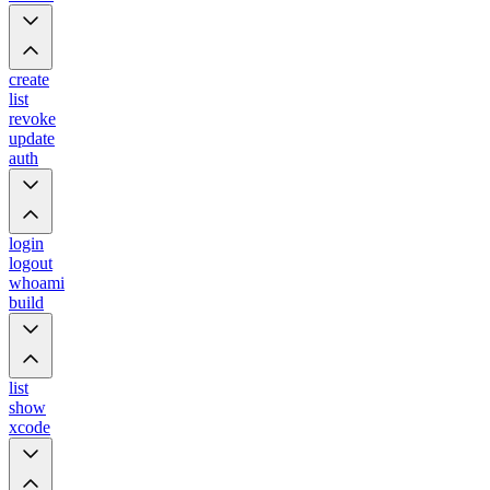
create
list
revoke
update
auth
login
logout
whoami
build
list
show
xcode