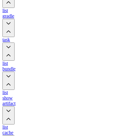
list
gradle
task
list
bundle
list
show
artifact
list
cache