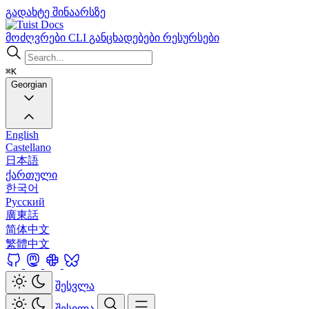
გადახტე შინაარსზე
Docs
მოძღვრები
CLI
განცხადებები
რესურსები
⌘K
Georgian
English
Castellano
日本語
ქართული
한국어
Русский
廣東話
简体中文
繁體中文
შესვლა
შესვლა