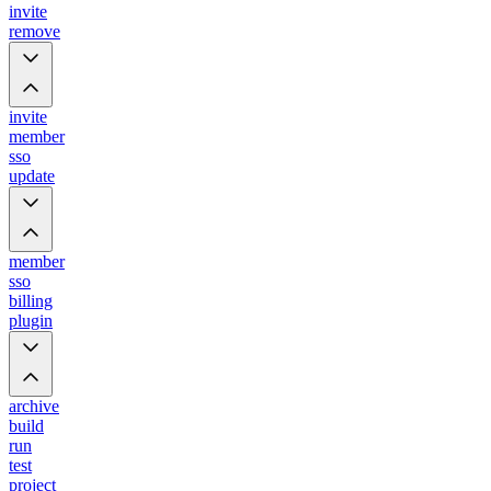
invite
remove
invite
member
sso
update
member
sso
billing
plugin
archive
build
run
test
project