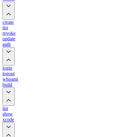
create
list
revoke
update
auth
login
logout
whoami
build
list
show
xcode