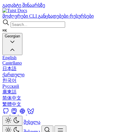
გადახტე შინაარსზე
Docs
მოძღვრები
CLI
განცხადებები
რესურსები
⌘K
Georgian
English
Castellano
日本語
ქართული
한국어
Русский
廣東話
简体中文
繁體中文
შესვლა
შესვლა