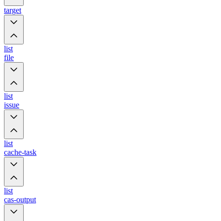
target
list
file
list
issue
list
cache-task
list
cas-output