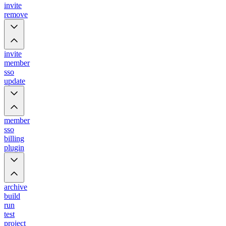
invite
remove
invite
member
sso
update
member
sso
billing
plugin
archive
build
run
test
project