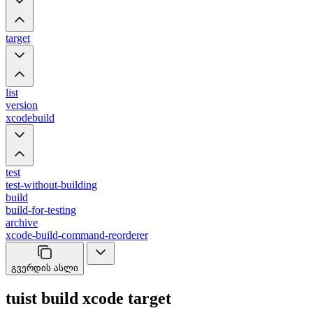
target
list
version
xcodebuild
test
test-without-building
build
build-for-testing
archive
xcode-build-command-reorderer
გვერდის ასლი
tuist build xcode target