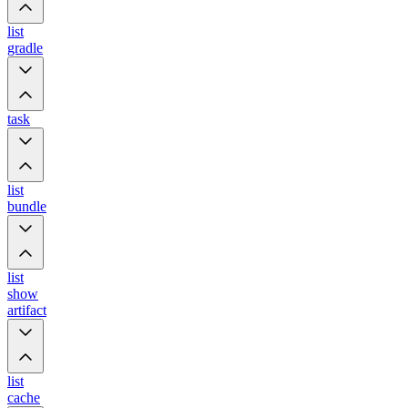
list
gradle
task
list
bundle
list
show
artifact
list
cache