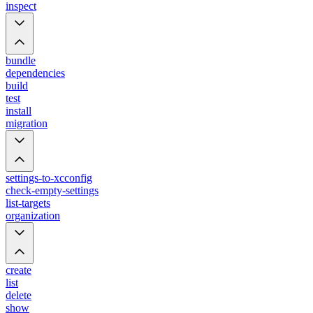
inspect
bundle
dependencies
build
test
install
migration
settings-to-xcconfig
check-empty-settings
list-targets
organization
create
list
delete
show