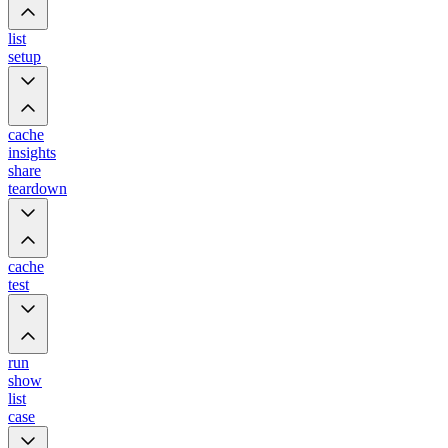
list
setup
cache
insights
share
teardown
cache
test
run
show
list
case