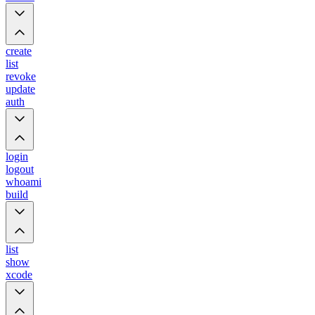
create
list
revoke
update
auth
login
logout
whoami
build
list
show
xcode