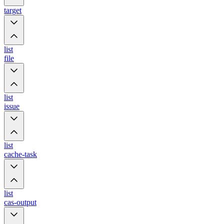
target
list
file
list
issue
list
cache-task
list
cas-output