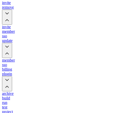
invite
remove
invite
member
sso
update
member
sso
billing
plugin
archive
build
run
test
project