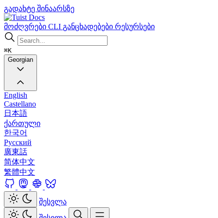
გადახტე შინაარსზე
Docs
მოძღვრები
CLI
განცხადებები
რესურსები
⌘K
Georgian
English
Castellano
日本語
ქართული
한국어
Русский
廣東話
简体中文
繁體中文
შესვლა
შესვლა