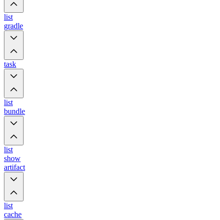
list
gradle
task
list
bundle
list
show
artifact
list
cache