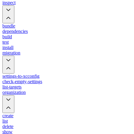
inspect
bundle
dependencies
build
test
install
migration
settings-to-xcconfig
check-empty-settings
list-targets
organization
create
list
delete
show