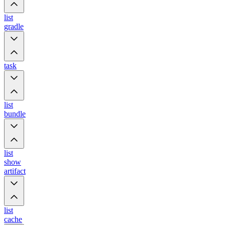
list
gradle
task
list
bundle
list
show
artifact
list
cache