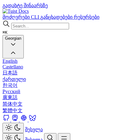
გადახტე შინაარსზე
Docs
მოძღვრები
CLI
განცხადებები
რესურსები
⌘K
Georgian
English
Castellano
日本語
ქართული
한국어
Русский
廣東話
简体中文
繁體中文
შესვლა
შესვლა