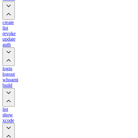
create
list
revoke
update
auth
login
logout
whoami
build
list
show
xcode