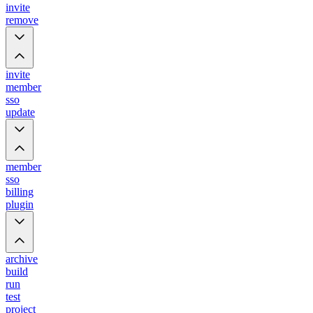
invite
remove
invite
member
sso
update
member
sso
billing
plugin
archive
build
run
test
project