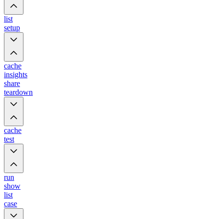
list
setup
cache
insights
share
teardown
cache
test
run
show
list
case