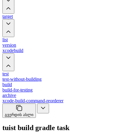
target
list
version
xcodebuild
test
test-without-building
build
build-for-testing
archive
xcode-build-command-reorderer
გვერდის ასლი
tuist build gradle task