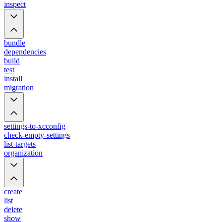
inspect
bundle
dependencies
build
test
install
migration
settings-to-xcconfig
check-empty-settings
list-targets
organization
create
list
delete
show