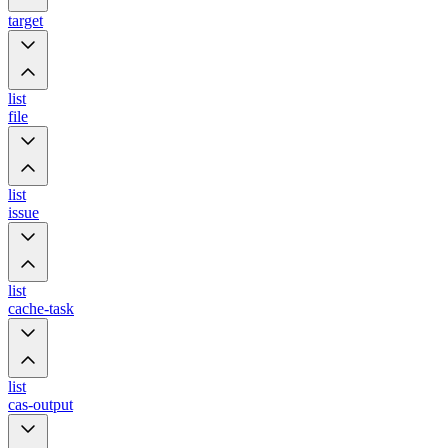
target
list
file
list
issue
list
cache-task
list
cas-output