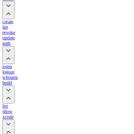
create
list
revoke
update
auth
login
logout
whoami
build
list
show
xcode