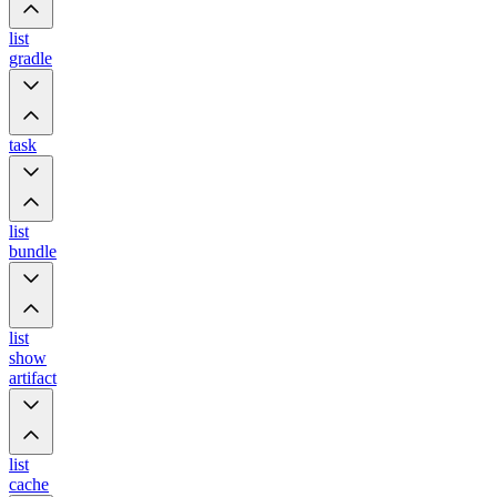
list
gradle
task
list
bundle
list
show
artifact
list
cache