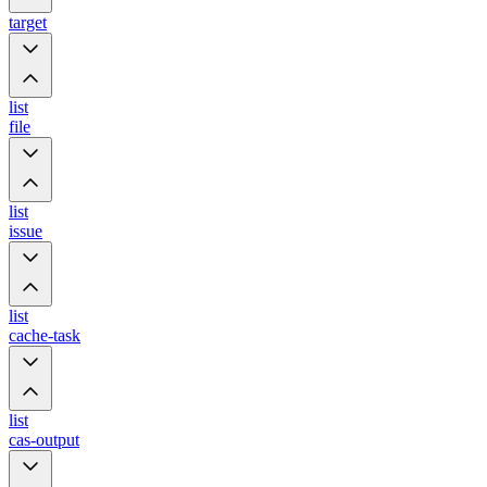
target
list
file
list
issue
list
cache-task
list
cas-output