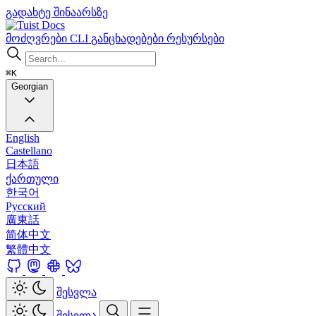
გადახტე შინაარსზე
Docs
მოძღვრები
CLI
განცხადებები
რესურსები
⌘K
Georgian
English
Castellano
日本語
ქართული
한국어
Русский
廣東話
简体中文
繁體中文
შესვლა
შესვლა