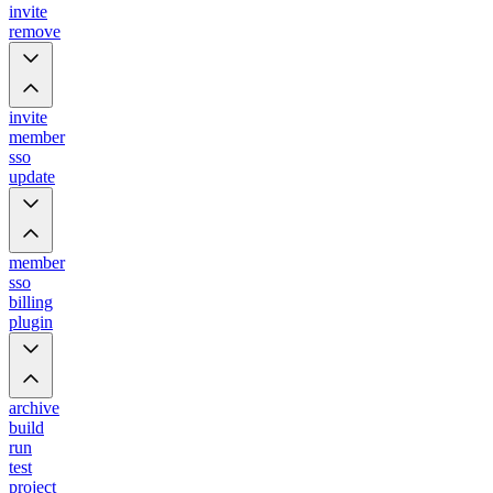
invite
remove
invite
member
sso
update
member
sso
billing
plugin
archive
build
run
test
project