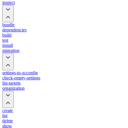
inspect
bundle
dependencies
build
test
install
migration
settings-to-xcconfig
check-empty-settings
list-targets
organization
create
list
delete
show