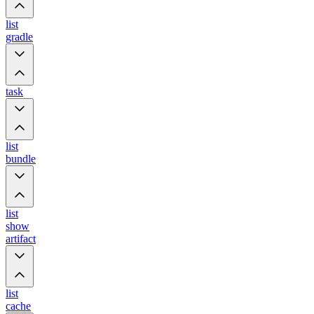
list
gradle
task
list
bundle
list
show
artifact
list
cache