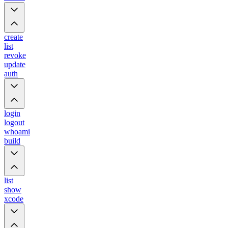
create
list
revoke
update
auth
login
logout
whoami
build
list
show
xcode