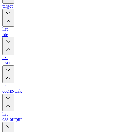
target
list
file
list
issue
list
cache-task
list
cas-output