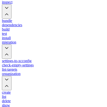
inspect
bundle
dependencies
build
test
install
migration
settings-to-xcconfig
check-empty-settings
list-targets
organization
create
list
delete
show