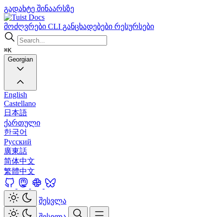
გადახტე შინაარსზე
Docs
მოძღვრები
CLI
განცხადებები
რესურსები
⌘K
Georgian
English
Castellano
日本語
ქართული
한국어
Русский
廣東話
简体中文
繁體中文
შესვლა
შესვლა