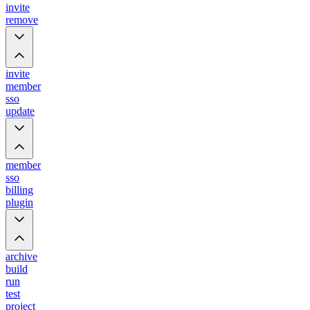
invite
remove
invite
member
sso
update
member
sso
billing
plugin
archive
build
run
test
project