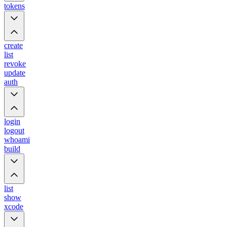
tokens
create
list
revoke
update
auth
login
logout
whoami
build
list
show
xcode