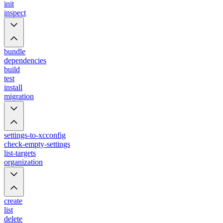
init
inspect
bundle
dependencies
build
test
install
migration
settings-to-xcconfig
check-empty-settings
list-targets
organization
create
list
delete