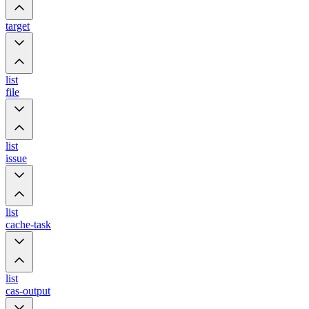
target
list
file
list
issue
list
cache-task
list
cas-output