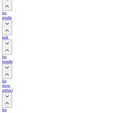
list
gradle
task
list
bundle
list
show
artifact
list