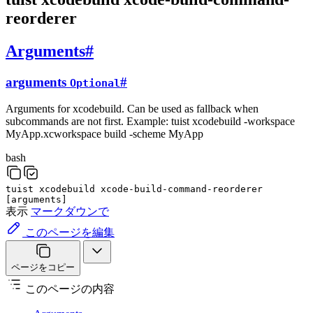
reorderer
Arguments
#
arguments
#
Optional
Arguments for xcodebuild. Can be used as fallback when
subcommands are not first. Example: tuist xcodebuild -workspace
MyApp.xcworkspace build -scheme MyApp
bash
tuist
xcodebuild
xcode-build-command-reorderer
[
arguments
]
表示
マークダウンで
このページを編集
ページをコピー
このページの内容