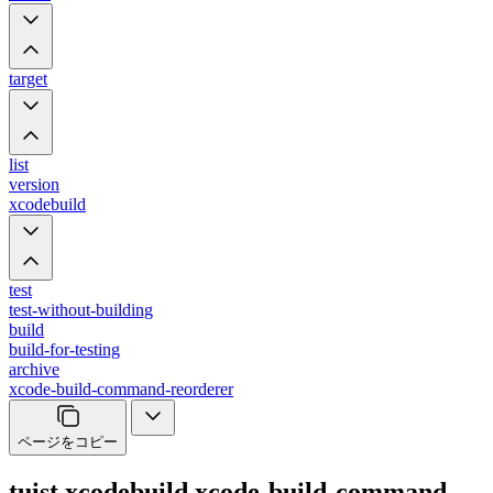
target
list
version
xcodebuild
test
test-without-building
build
build-for-testing
archive
xcode-build-command-reorderer
ページをコピー
tuist xcodebuild xcode-build-command-