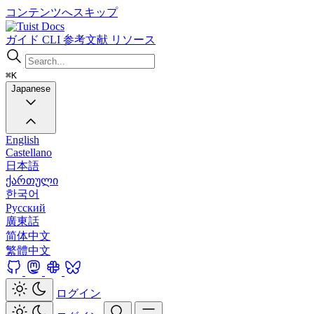
コンテンツへスキップ
Docs
ガイド
CLI
参考文献
リソース
⌘K
Japanese
English
Castellano
日本語
ქართული
한국어
Русский
廣東話
简体中文
繁體中文
ログイン