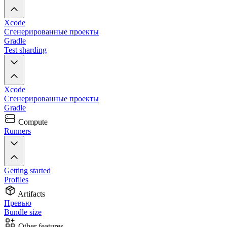
Xcode
Сгенерированные проекты
Gradle
Test sharding
Xcode
Сгенерированные проекты
Gradle
Compute
Runners
Getting started
Profiles
Artifacts
Превью
Bundle size
Other features