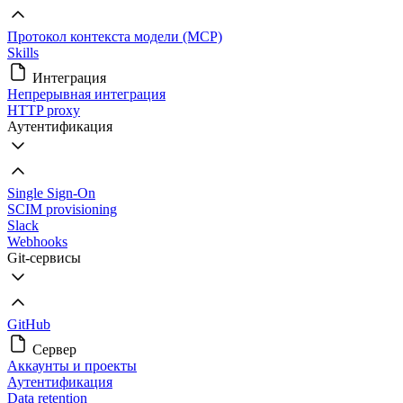
Протокол контекста модели (MCP)
Skills
Интеграция
Непрерывная интеграция
HTTP proxy
Аутентификация
Single Sign-On
SCIM provisioning
Slack
Webhooks
Git-сервисы
GitHub
Сервер
Аккаунты и проекты
Аутентификация
Data retention