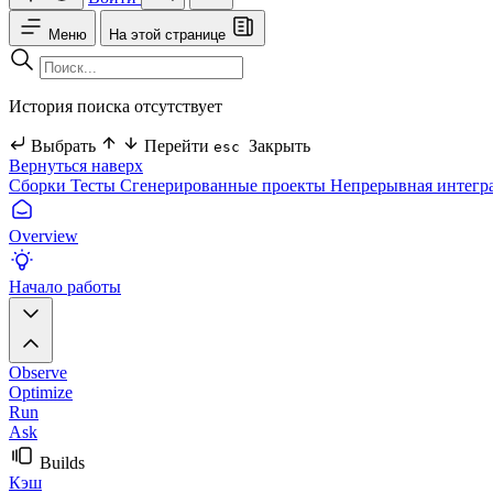
Меню
На этой странице
История поиска отсутствует
Выбрать
Перейти
Закрыть
esc
Вернуться наверх
Сборки
Тесты
Сгенерированные проекты
Непрерывная интегр
Overview
Начало работы
Observe
Optimize
Run
Ask
Builds
Кэш