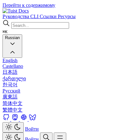
Перейти к содержимому
Docs
Руководства
CLI
Ссылки
Ресурсы
⌘K
Russian
English
Castellano
日本語
ქართული
한국어
Русский
廣東話
简体中文
繁體中文
Войти
Войти