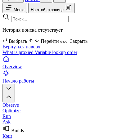
Меню
На этой странице
История поиска отсутствует
Выбрать
Перейти
Закрыть
esc
Вернуться наверх
What is proxied
Variable lookup order
Overview
Начало работы
Observe
Optimize
Run
Ask
Builds
Кэш