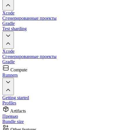
Xcode
Сгенерированные проекты
Gradle
Test sharding
Xcode
Сгенерированные проекты
Gradle
Compute
Runners
Getting started
Profiles
Artifacts
Превью
Bundle size
Other features