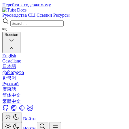
Перейти к содержимому
Docs
Руководства
CLI
Ссылки
Ресурсы
⌘K
Russian
English
Castellano
日本語
ქართული
한국어
Русский
廣東話
简体中文
繁體中文
Войти
Войти