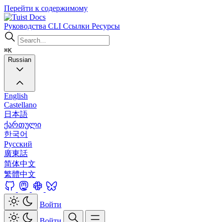
Перейти к содержимому
Docs
Руководства
CLI
Ссылки
Ресурсы
⌘K
Russian
English
Castellano
日本語
ქართული
한국어
Русский
廣東話
简体中文
繁體中文
Войти
Войти