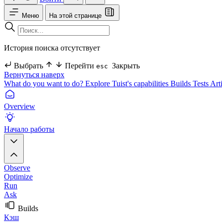
Меню
На этой странице
История поиска отсутствует
Выбрать
Перейти
Закрыть
esc
Вернуться наверх
What do you want to do?
Explore Tuist's capabilities
Builds
Tests
Art
Overview
Начало работы
Observe
Optimize
Run
Ask
Builds
Кэш