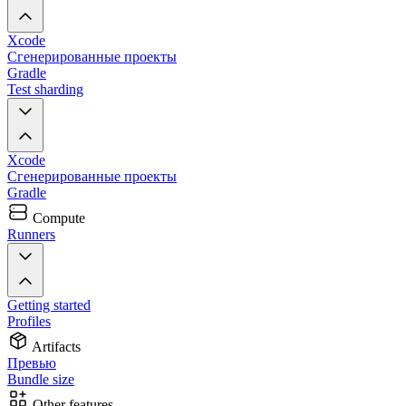
Xcode
Сгенерированные проекты
Gradle
Test sharding
Xcode
Сгенерированные проекты
Gradle
Compute
Runners
Getting started
Profiles
Artifacts
Превью
Bundle size
Other features