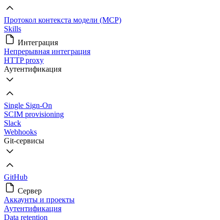
Протокол контекста модели (MCP)
Skills
Интеграция
Непрерывная интеграция
HTTP proxy
Аутентификация
Single Sign-On
SCIM provisioning
Slack
Webhooks
Git-сервисы
GitHub
Сервер
Аккаунты и проекты
Аутентификация
Data retention