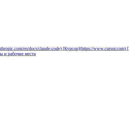
nthropic.com/en/docs/claude-code)
[Курсор](https://www.cursor.com)
[
ы и рабочие места