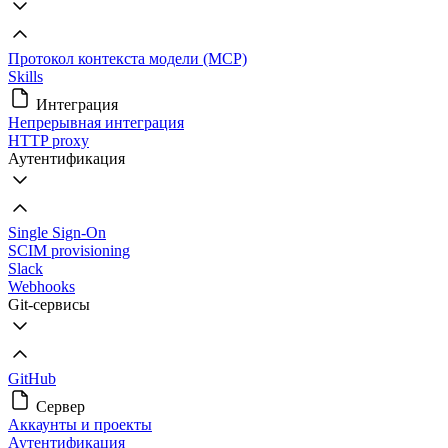
Протокол контекста модели (MCP)
Skills
Интеграция
Непрерывная интеграция
HTTP proxy
Аутентификация
Single Sign-On
SCIM provisioning
Slack
Webhooks
Git-сервисы
GitHub
Сервер
Аккаунты и проекты
Аутентификация