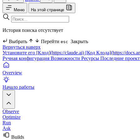
Меню
На этой странице
История поиска отсутствует
Выбрать
Перейти
Закрыть
esc
Вернуться наверх
Установите его
[Клод](https://claude.ai)
[Код Клода](https://docs.a
Ручная конфигурация
Возможности
Ресурсы
Последние проект
Overview
Начало работы
Observe
Optimize
Run
Ask
Builds