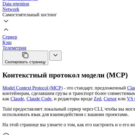
Data retention
Network
Самостоятельный хостинг
Сервер
Кэш
Телеметрия
Скопировать страницу
Контекстный протокол модели (MCP)
Model Context Protocol (MCP)
- это стандарт, предложенный
Cla
контейнерам, сделавшим грузы и транспорт более совместимым
как
Claude
,
Claude Code
, и редакторы вроде
Zed
,
Cursor
или
VS 
Tuist предоставляет локальный сервер через CLI, чтобы вы мо
использовать язык для взаимодействия с вашими проектами.
На этой странице вы узнаете о том, как его настроить и о его 