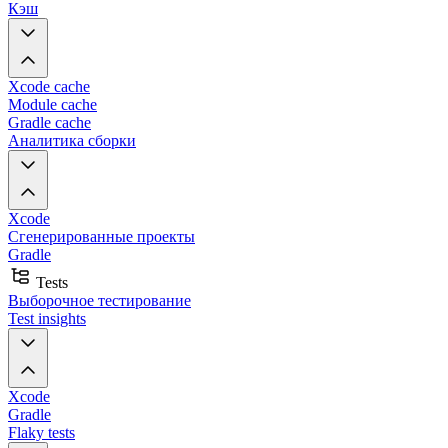
Кэш
Xcode cache
Module cache
Gradle cache
Аналитика сборки
Xcode
Сгенерированные проекты
Gradle
Tests
Выборочное тестирование
Test insights
Xcode
Gradle
Flaky tests