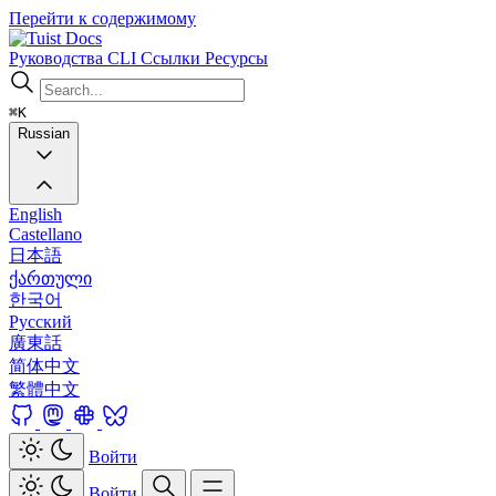
Перейти к содержимому
Docs
Руководства
CLI
Ссылки
Ресурсы
⌘K
Russian
English
Castellano
日本語
ქართული
한국어
Русский
廣東話
简体中文
繁體中文
Войти
Войти