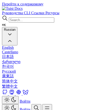
Перейти к содержимому
Docs
Руководства
CLI
Ссылки
Ресурсы
⌘K
Russian
English
Castellano
日本語
ქართული
한국어
Русский
廣東話
简体中文
繁體中文
Войти
Войти