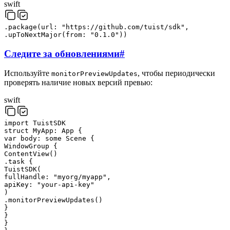
swift
.
package
(
url
:
"
https://github.com/tuist/sdk
"
,
.
upToNextMajor
(
from
:
"
0.1.0
"
)
)
Следите за обновлениями
#
Используйте
, чтобы периодически
monitorPreviewUpdates
проверять наличие новых версий превью:
swift
import
TuistSDK
struct
MyApp
:
App
{
var
body
:
some
Scene
{
WindowGroup
{
ContentView
(
)
.
task
{
TuistSDK
(
fullHandle
:
"
myorg/myapp
"
,
apiKey
:
"
your-api-key
"
)
.
monitorPreviewUpdates
(
)
}
}
}