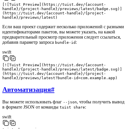
[
!
[
Tuist
Preview
]
(
https
:
//tuist.dev/{account-
handle}/{project-handle}/previews/latest/badge.svg)]
(
https://tuist.dev/{account-handle}/{project-
handle}/previews/latest
)
Если ваш проект содержит несколько приложений с разными
идентификаторами пакетов, вы можете указать, на какой
предварительный просмотр приложения следует ссылаться,
добавив параметр запроса
:
bundle-id
swift
[
!
[
Tuist
Preview
]
(
https
:
//tuist.dev/{account-
handle}/{project-handle}/previews/latest/badge.svg)]
(
https://tuist.dev/{account-handle}/{project-
handle}/previews/latest?bundle-id=com.example.app
)
Автоматизация
#
Вы можете использовать флаг
, чтобы получить вывод
--json
в формате JSON от команды
:
tuist share
swift