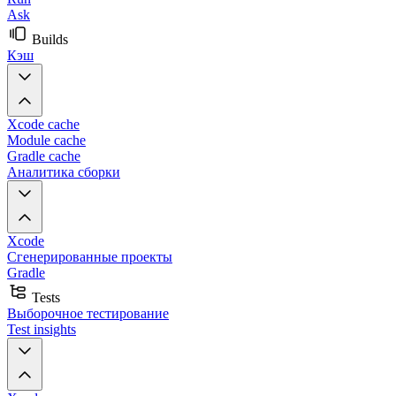
Ask
Builds
Кэш
Xcode cache
Module cache
Gradle cache
Аналитика сборки
Xcode
Сгенерированные проекты
Gradle
Tests
Выборочное тестирование
Test insights