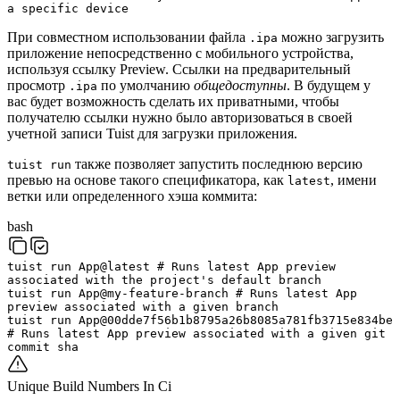
a specific device
При совместном использовании файла
можно загрузить
.ipa
приложение непосредственно с мобильного устройства,
используя ссылку Preview. Ссылки на предварительный
просмотр
по умолчанию
общедоступны
. В будущем у
.ipa
вас будет возможность сделать их приватными, чтобы
получателю ссылки нужно было авторизоваться в своей
учетной записи Tuist для загрузки приложения.
также позволяет запустить последнюю версию
tuist run
превью на основе такого спецификатора, как
, имени
latest
ветки или определенного хэша коммита:
bash
tuist
run
App@latest
# Runs latest App preview
associated with the project's default branch
tuist
run
App@my-feature-branch
# Runs latest App
preview associated with a given branch
tuist
run
App@00dde7f56b1b8795a26b8085a781fb3715e834be
# Runs latest App preview associated with a given git
commit sha
Unique Build Numbers In Ci