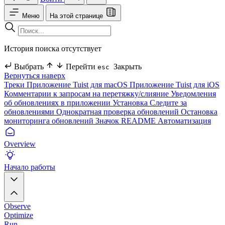
Меню
На этой странице
История поиска отсутствует
Выбрать
Перейти
Закрыть
esc
Вернуться наверх
Треки
Приложение Tuist для macOS
Приложение Tuist для iOS
Комментарии к запросам на перетяжку/слияние
Уведомления
об обновлениях в приложении
Установка
Следите за
обновлениями
Однократная проверка обновлений
Остановка
мониторинга обновлений
Значок README
Автоматизация
Overview
Начало работы
Observe
Optimize
Run