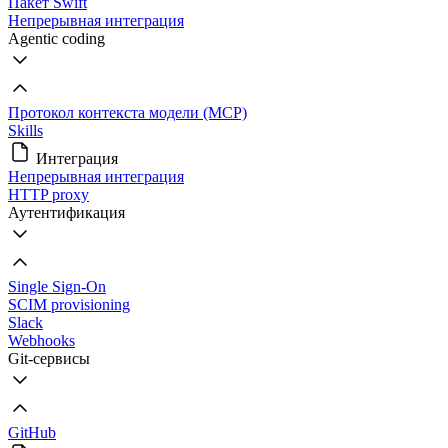
Пакет Swift
Непрерывная интеграция
Agentic coding
Протокол контекста модели (MCP)
Skills
Интеграция
Непрерывная интеграция
HTTP proxy
Аутентификация
Single Sign-On
SCIM provisioning
Slack
Webhooks
Git-сервисы
GitHub