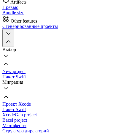
Artifacts
Превью
Bundle size
Other features
Сгенерированные проекты
Выбор
New project
Пакет Swift
Миграция
Проект Xcode
Пакет Swift
XcodeGen project
Bazel project
Манифесты
Структура директорий