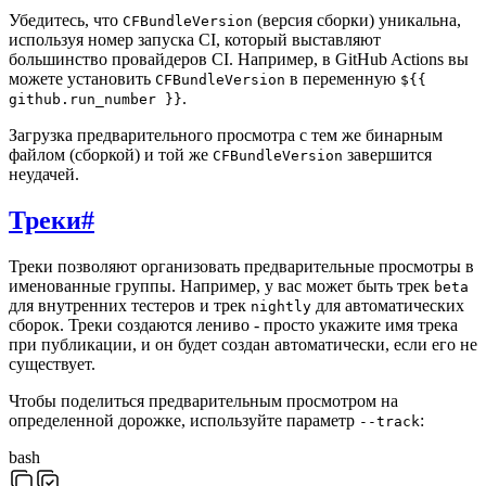
Убедитесь, что
(версия сборки) уникальна,
CFBundleVersion
используя номер запуска CI, который выставляют
большинство провайдеров CI. Например, в GitHub Actions вы
можете установить
в переменную
CFBundleVersion
${{
.
github.run_number }}
Загрузка предварительного просмотра с тем же бинарным
файлом (сборкой) и той же
завершится
CFBundleVersion
неудачей.
Треки
#
Треки позволяют организовать предварительные просмотры в
именованные группы. Например, у вас может быть трек
beta
для внутренних тестеров и трек
для автоматических
nightly
сборок. Треки создаются лениво - просто укажите имя трека
при публикации, и он будет создан автоматически, если его не
существует.
Чтобы поделиться предварительным просмотром на
определенной дорожке, используйте параметр
:
--track
bash