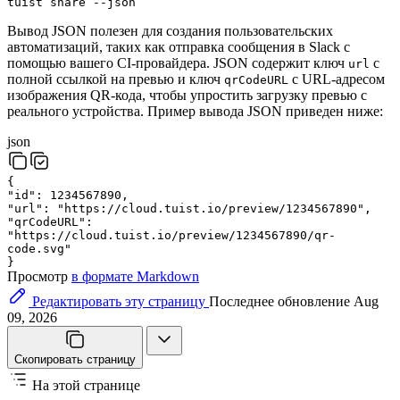
tuist
share
--
json
Вывод JSON полезен для создания пользовательских
автоматизаций, таких как отправка сообщения в Slack с
помощью вашего CI-провайдера. JSON содержит ключ
с
url
полной ссылкой на превью и ключ
с URL-адресом
qrCodeURL
изображения QR-кода, чтобы упростить загрузку превью с
реального устройства. Пример вывода JSON приведен ниже:
json
{
"id"
:
1234567890
,
"url"
:
"https://cloud.tuist.io/preview/1234567890"
,
"qrCodeURL"
:
"https://cloud.tuist.io/preview/1234567890/qr-
code.svg"
}
Просмотр
в формате Markdown
Редактировать эту страницу
Последнее обновление Aug
09, 2026
Скопировать страницу
На этой странице