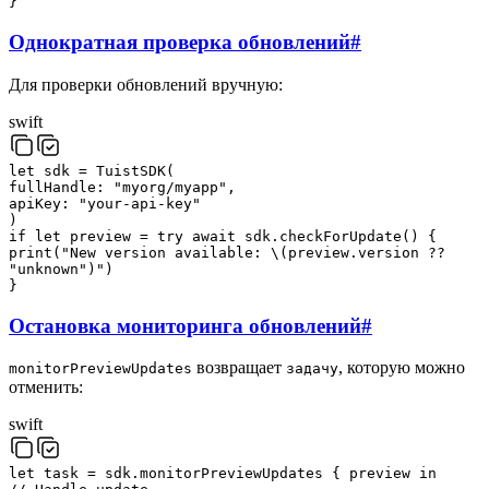
}
Однократная проверка обновлений
#
Для проверки обновлений вручную:
swift
let
sdk
=
TuistSDK
(
fullHandle
:
"
myorg/myapp
"
,
apiKey
:
"
your-api-key
"
)
if
let
preview
=
try
await
sdk
.
checkForUpdate
(
)
{
print
(
"
New version available:
\(
preview
.
version
??
"
unknown
"
)
"
)
}
Остановка мониторинга обновлений
#
возвращает
, которую можно
monitorPreviewUpdates
задачу
отменить:
swift
let
task
=
sdk
.
monitorPreviewUpdates
{
preview
in