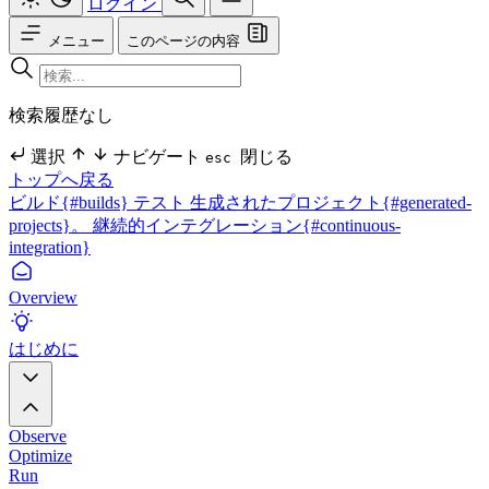
ログイン
メニュー
このページの内容
検索履歴なし
選択
ナビゲート
閉じる
esc
トップへ戻る
ビルド{#builds}
テスト
生成されたプロジェクト{#generated-
projects}。
継続的インテグレーション{#continuous-
integration}
Overview
はじめに
Observe
Optimize
Run