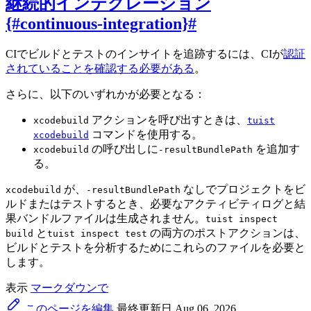
継続的インテグレーション
{#continuous-integration}
#
CIでビルドとテストのインサイトを追跡するには、CIが
認証
されていることを確認する必要がある
。
さらに、以下のいずれかが必要となる：
アクションを呼び出すときは、
xcodebuild
tuist
コマンドを使用する。
xcodebuild
の呼び出しに
を追加す
xcodebuild
-resultBundlePath
る。
が、
なしでプロジェクトをビ
xcodebuild
-resultBundlePath
ルドまたはテストするとき、必要なアクティビティログと結
果バンドルファイルは生成されません。
tuist inspect
と
の両方のポストアクションは、
build
tuist inspect test
ビルドとテストを分析するためにこれらのファイルを必要と
します。
表示
マークダウンで
このページを編集
最終更新日 Aug 06, 2026