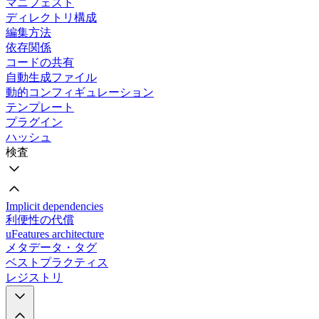
マニフェスト
ディレクトリ構成
編集方法
依存関係
コードの共有
自動生成ファイル
動的コンフィギュレーション
テンプレート
プラグイン
ハッシュ
検査
Implicit dependencies
利便性の代償
uFeatures architecture
メタデータ・タグ
ベストプラクティス
レジストリ