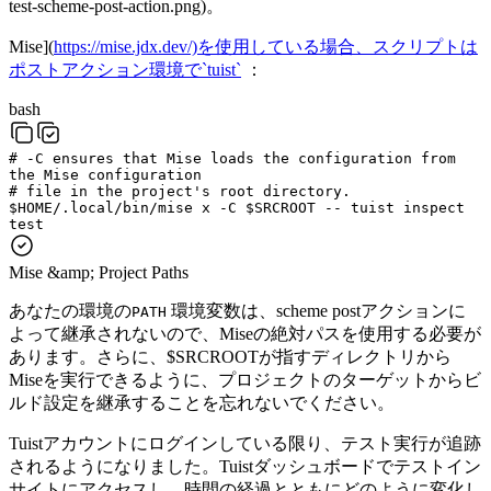
test-scheme-post-action.png)。
Mise](
https://mise.jdx.dev/)を使用している場合、スクリプトは
ポストアクション環境で`tuist`
：
bash
# -C ensures that Mise loads the configuration from
the Mise configuration
# file in the project's root directory.
$
HOME
/.local/bin/mise
x
-C
$
SRCROOT
--
tuist
inspect
test
Mise &amp; Project Paths
あなたの環境の
環境変数は、scheme postアクションに
PATH
よって継承されないので、Miseの絶対パスを使用する必要が
あります。さらに、$SRCROOTが指すディレクトリから
Miseを実行できるように、プロジェクトのターゲットからビ
ルド設定を継承することを忘れないでください。
Tuistアカウントにログインしている限り、テスト実行が追跡
されるようになりました。Tuistダッシュボードでテストイン
サイトにアクセスし、時間の経過とともにどのように変化し