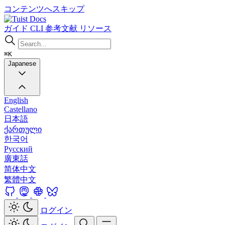
コンテンツへスキップ
Docs
ガイド
CLI
参考文献
リソース
⌘K
Japanese
English
Castellano
日本語
ქართული
한국어
Русский
廣東話
简体中文
繁體中文
ログイン