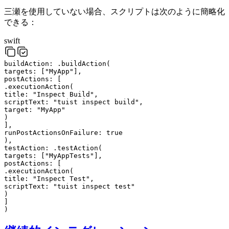
三瀬を使用していない場合、スクリプトは次のように簡略化
できる：
swift
buildAction:
.
buildAction
(
targets
:
[
"
MyApp
"
]
,
postActions
:
[
.
executionAction
(
title
:
"
Inspect Build
"
,
scriptText
:
"
tuist inspect build
"
,
target
:
"
MyApp
"
)
]
,
runPostActionsOnFailure
:
true
)
,
testAction:
.
testAction
(
targets
:
[
"
MyAppTests
"
]
,
postActions
:
[
.
executionAction
(
title
:
"
Inspect Test
"
,
scriptText
:
"
tuist inspect test
"
)
]
)