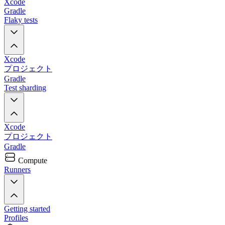
Xcode
Gradle
Flaky tests
Xcode
プロジェクト
Gradle
Test sharding
Xcode
プロジェクト
Gradle
Compute
Runners
Getting started
Profiles