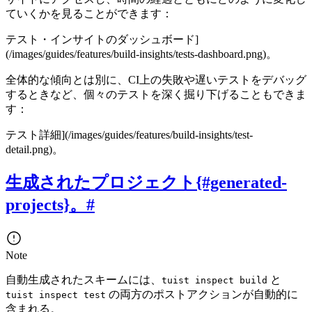
ていくかを見ることができます：
テスト・インサイトのダッシュボード]
(/images/guides/features/build-insights/tests-dashboard.png)。
全体的な傾向とは別に、CI上の失敗や遅いテストをデバッグ
するときなど、個々のテストを深く掘り下げることもできま
す：
テスト詳細](/images/guides/features/build-insights/test-
detail.png)。
生成されたプロジェクト{#generated-
projects}。
#
Note
自動生成されたスキームには、
と
tuist inspect build
の両方のポストアクションが自動的に
tuist inspect test
含まれる。