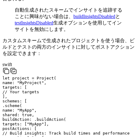
自動生成されたスキームでインサイトを追跡する
ことに興味がない場合は、
buildInsightsDisabled
と
testInsightsDisabled
生成オプションを使用してイン
サイトを無効にします。
カスタムスキームで生成されたプロジェクトを使う場合、ビ
ルドとテストの両方のインサイトに対してポストアクション
を設定できます：
swift
let
project
=
Project
(
name
:
"
MyProject
"
,
targets
:
[
// Your targets
]
,
schemes
:
[
.
scheme
(
name
:
"
MyApp
"
,
shared
:
true
,
buildAction
:
.
buildAction
(
targets
:
[
"
MyApp
"
]
,
postActions
:
[
// Build insights: Track build times and performance