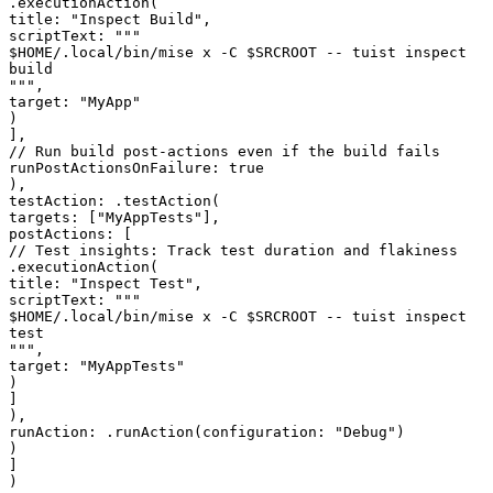
.
executionAction
(
title
:
"
Inspect Build
"
,
scriptText
:
"""
$HOME/.local/bin/mise x -C $SRCROOT -- tuist inspect
build
"""
,
target
:
"
MyApp
"
)
]
,
// Run build post-actions even if the build fails
runPostActionsOnFailure
:
true
)
,
testAction
:
.
testAction
(
targets
:
[
"
MyAppTests
"
]
,
postActions
:
[
// Test insights: Track test duration and flakiness
.
executionAction
(
title
:
"
Inspect Test
"
,
scriptText
:
"""
$HOME/.local/bin/mise x -C $SRCROOT -- tuist inspect
test
"""
,
target
:
"
MyAppTests
"
)
]
)
,
runAction
:
.
runAction
(
configuration
:
"
Debug
"
)
)
]
)