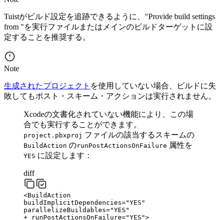
Tuistがビルド設定を追跡できるように、"Provide build settings
from "を実行ファイルまたはメインのビルドターゲットに設
定することを推奨する。
Note
生成されたプロジェクト
を使用していない場合、ビルドに失
敗してもポスト・スキーム・アクションは実行されません。
Xcodeの文書化されていない機能により、この場
合でも実行することができます。
ファイルの該当するスキームの
project.pbxproj
の
属性を
BuildAction
runPostActionsOnFailure
に設定します：
YES
diff
<BuildAction
buildImplicitDependencies="YES"
parallelizeBuildables="YES"
+
runPostActionsOnFailure="YES">