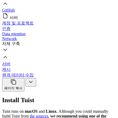
GitHub
서버
계정 및 프로젝트
인증
Data retention
Network
자체 구축
서버
캐시
원격 데이터 수집
페이지 복사
Install Tuist
Tuist runs on
macOS
and
Linux
. Although you could manually
build Tuist from
the sources
,
we recommend using one of the