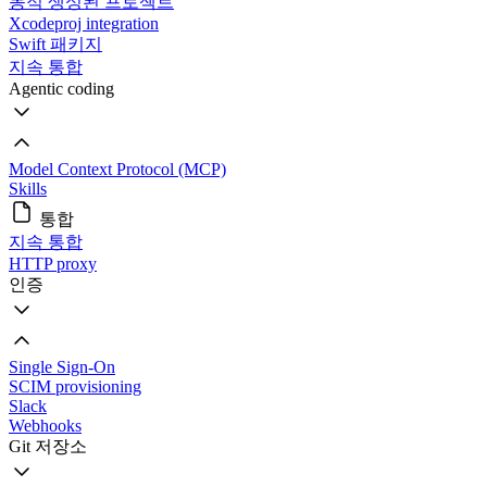
동적 생성된 프로젝트
Xcodeproj integration
Swift 패키지
지속 통합
Agentic coding
Model Context Protocol (MCP)
Skills
통합
지속 통합
HTTP proxy
인증
Single Sign-On
SCIM provisioning
Slack
Webhooks
Git 저장소