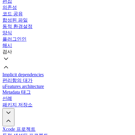
편집
의존성
코드 공유
합성된 파일
동적 환경설정
양식
플러그인인
해시
검사
Implicit dependencies
편리함의 대가
uFeatures architecture
Metadata 태그
선례
패키지 저장소
Xcode 프로젝트