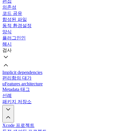
편집
의존성
코드 공유
합성된 파일
동적 환경설정
양식
플러그인인
해시
검사
Implicit dependencies
편리함의 대가
uFeatures architecture
Metadata 태그
선례
패키지 저장소
Xcode 프로젝트