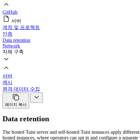
GitHub
서버
계정 및 프로젝트
인증
Data retention
Network
자체 구축
서버
캐시
원격 데이터 수집
페이지 복사
Data retention
The hosted Tuist server and self-hosted Tuist instances apply different
hosted instances, where operators can opt in and configure a separate