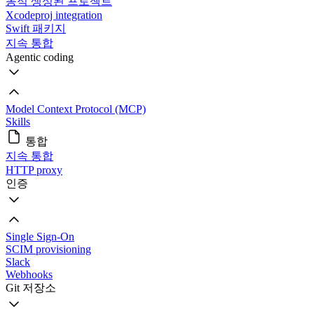
동적 생성된 프로젝트
Xcodeproj integration
Swift 패키지
지속 통합
Agentic coding
Model Context Protocol (MCP)
Skills
통합
지속 통합
HTTP proxy
인증
Single Sign-On
SCIM provisioning
Slack
Webhooks
Git 저장소