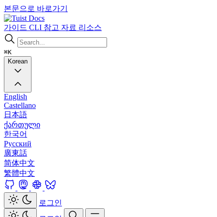
본문으로 바로가기
Docs
가이드
CLI
참고 자료
리소스
⌘K
Korean
English
Castellano
日本語
ქართული
한국어
Русский
廣東話
简体中文
繁體中文
로그인