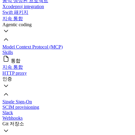
동적 생성된 프로젝트
Xcodeproj integration
Swift 패키지
지속 통합
Agentic coding
Model Context Protocol (MCP)
Skills
통합
지속 통합
HTTP proxy
인증
Single Sign-On
SCIM provisioning
Slack
Webhooks
Git 저장소