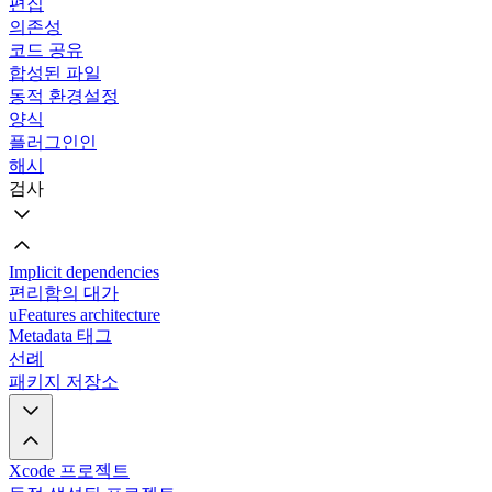
편집
의존성
코드 공유
합성된 파일
동적 환경설정
양식
플러그인인
해시
검사
Implicit dependencies
편리함의 대가
uFeatures architecture
Metadata 태그
선례
패키지 저장소
Xcode 프로젝트