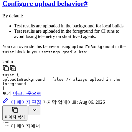
Configure upload behavior
#
By default:
Test results are uploaded in the background for local builds.
Test results are uploaded in the foreground for CI runs to
avoid losing telemetry on short-lived agents.
You can override this behavior using
in the
uploadInBackground
block in your
:
tuist
settings.gradle.kts
kotlin
tuist
{
uploadInBackground
=
false
// always upload in the
foreground
}
보기
마크다운으로
이 페이지 편집
마지막 업데이트: Aug 06, 2026
페이지 복사
이 페이지에서