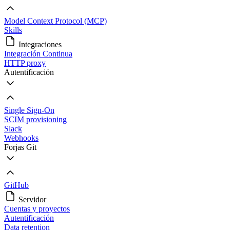
Model Context Protocol (MCP)
Skills
Integraciones
Integración Continua
HTTP proxy
Autentificación
Single Sign-On
SCIM provisioning
Slack
Webhooks
Forjas Git
GitHub
Servidor
Cuentas y proyectos
Autentificación
Data retention