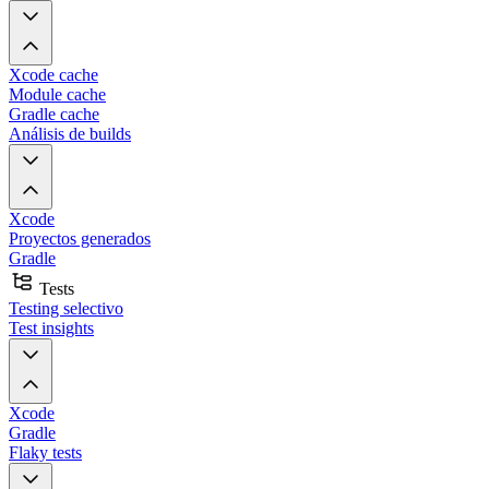
Xcode cache
Module cache
Gradle cache
Análisis de builds
Xcode
Proyectos generados
Gradle
Tests
Testing selectivo
Test insights
Xcode
Gradle
Flaky tests