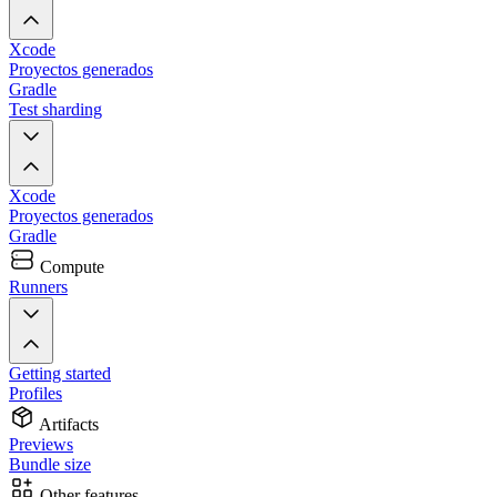
Xcode
Proyectos generados
Gradle
Test sharding
Xcode
Proyectos generados
Gradle
Compute
Runners
Getting started
Profiles
Artifacts
Previews
Bundle size
Other features