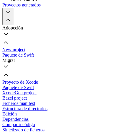
Proyectos generados
Adopcción
New project
Paquete de Swift
Migrar
Proyecto de Xcode
Paquete de Swift
XcodeGen project
Bazel project
Ficheros manifest
Estructura de directorios
Edición
Dependencias
Compartir código
Sintetizado de ficheros