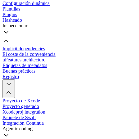
Configuración dinámica
Plantillas
Plugins
Hasheado
Inspeccionar
Implicit dependencies
El coste de la conveniencia
uFeatures architecture
Etiquetas de metadatos
Buenas prácticas
Registro
Proyecto de Xcode
Proyecto generado
Xcodeproj integration
Paquete de Swift
Integración Continua
Agentic coding