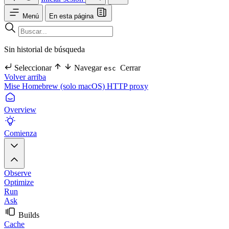
Menú
En esta página
Sin historial de búsqueda
Seleccionar
Navegar
Cerrar
esc
Volver arriba
Mise
Homebrew (solo macOS)
HTTP proxy
Overview
Comienza
Observe
Optimize
Run
Ask
Builds
Cache