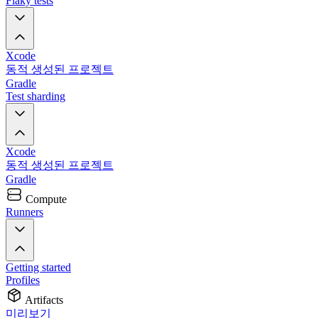
Flaky tests
Xcode
동적 생성된 프로젝트
Gradle
Test sharding
Xcode
동적 생성된 프로젝트
Gradle
Compute
Runners
Getting started
Profiles
Artifacts
미리보기