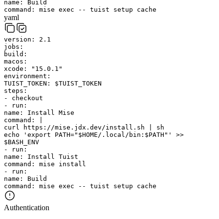
name
:
Build
command
:
mise exec -- tuist setup cache
yaml
version
:
2.1
jobs
:
build
:
macos
:
xcode
:
"15.0.1"
environment
:
TUIST_TOKEN
:
$TUIST_TOKEN
steps
:
-
checkout
-
run
:
name
:
Install Mise
command
:
|
curl https://mise.jdx.dev/install.sh | sh
echo 'export PATH="$HOME/.local/bin:$PATH"' >>
$BASH_ENV
-
run
:
name
:
Install Tuist
command
:
mise install
-
run
:
name
:
Build
command
:
mise exec -- tuist setup cache
Authentication