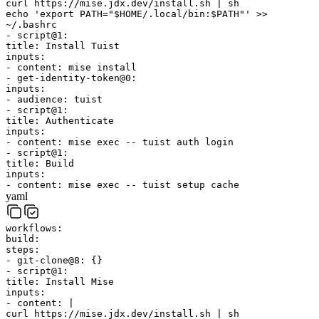
curl https://mise.jdx.dev/install.sh | sh
echo 'export PATH="$HOME/.local/bin:$PATH"' >>
~/.bashrc
-
script@1
:
title
:
Install Tuist
inputs
:
-
content
:
mise install
-
get-identity-token@0
:
inputs
:
-
audience
:
tuist
-
script@1
:
title
:
Authenticate
inputs
:
-
content
:
mise exec -- tuist auth login
-
script@1
:
title
:
Build
inputs
:
-
content
:
mise exec -- tuist setup cache
yaml
workflows
:
build
:
steps
:
-
git-clone@8
:
{
}
-
script@1
:
title
:
Install Mise
inputs
:
-
content
:
|
curl https://mise.jdx.dev/install.sh | sh