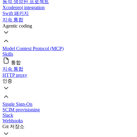
동적 생성된 프로젝트
Xcodeproj integration
Swift 패키지
지속 통합
Agentic coding
Model Context Protocol (MCP)
Skills
통합
지속 통합
HTTP proxy
인증
Single Sign-On
SCIM provisioning
Slack
Webhooks
Git 저장소