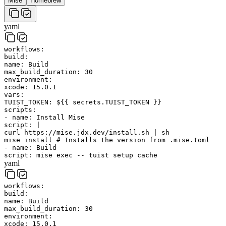
Mise
Homebrew
yaml
workflows
:
build
:
name
:
Build
max_build_duration
:
30
environment
:
xcode
:
15.0.1
vars
:
TUIST_TOKEN
:
${{ secrets.TUIST_TOKEN }}
scripts
:
-
name
:
Install Mise
script
:
|
curl
https://mise.jdx.dev/install.sh
|
sh
mise
install
# Installs the version from .mise.toml
-
name
:
Build
script
:
mise
exec
--
tuist
setup
cache
yaml
workflows
:
build
:
name
:
Build
max_build_duration
:
30
environment
:
xcode
:
15.0.1