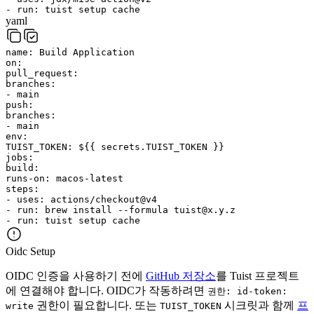
-
run
:
tuist
setup
cache
yaml
name
:
Build Application
on
:
pull_request
:
branches
:
-
main
push
:
branches
:
-
main
env
:
TUIST_TOKEN
:
${{ secrets.TUIST_TOKEN }}
jobs
:
build
:
runs-on
:
macos-latest
steps
:
-
uses
:
actions/checkout@v4
-
run
:
brew
install
--formula
tuist@x.y.z
-
run
:
tuist
setup
cache
Oidc Setup
OIDC 인증을 사용하기 전에
GitHub 저장소
를 Tuist 프로젝트
에 연결해야 합니다. OIDC가 작동하려면
권한: id-token:
권한이 필요합니다. 또는
시크릿과 함께
프
write
TUIST_TOKEN