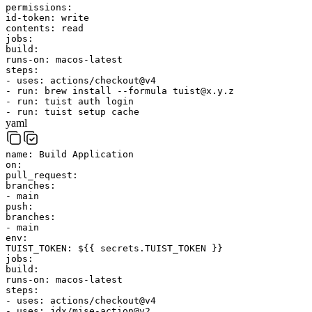
permissions
:
id-token
:
write
contents
:
read
jobs
:
build
:
runs-on
:
macos-latest
steps
:
-
uses
:
actions/checkout@v4
-
run
:
brew
install
--formula
tuist@x.y.z
-
run
:
tuist
auth
login
-
run
:
tuist
setup
cache
yaml
name
:
Build Application
on
:
pull_request
:
branches
:
-
main
push
:
branches
:
-
main
env
:
TUIST_TOKEN
:
${{ secrets.TUIST_TOKEN }}
jobs
:
build
:
runs-on
:
macos-latest
steps
:
-
uses
:
actions/checkout@v4
-
uses
:
jdx/mise-action@v2