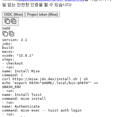
밀 없는 안전한 인증을 할 수 있습니다:
OIDC (Mise)
Project token (Mise)
yaml
version
:
2.1
jobs
:
build
:
macos
:
xcode
:
"15.0.1"
steps
:
-
checkout
-
run
:
name
:
Install Mise
command
:
|
curl https://mise.jdx.dev/install.sh | sh
echo 'export PATH="$HOME/.local/bin:$PATH"' >>
$BASH_ENV
-
run
:
name
:
Install Tuist
command
:
mise install
-
run
:
name
:
Authenticate
command
:
mise exec -- tuist auth login
-
run
: