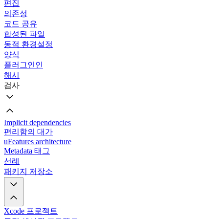
편집
의존성
코드 공유
합성된 파일
동적 환경설정
양식
플러그인인
해시
검사
Implicit dependencies
편리함의 대가
uFeatures architecture
Metadata 태그
선례
패키지 저장소
Xcode 프로젝트