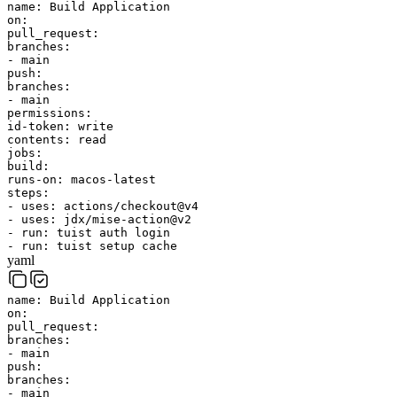
name
:
Build Application
on
:
pull_request
:
branches
:
-
main
push
:
branches
:
-
main
permissions
:
id-token
:
write
contents
:
read
jobs
:
build
:
runs-on
:
macos-latest
steps
:
-
uses
:
actions/checkout@v4
-
uses
:
jdx/mise-action@v2
-
run
:
tuist
auth
login
-
run
:
tuist
setup
cache
yaml
name
:
Build Application
on
:
pull_request
:
branches
:
-
main
push
:
branches
:
-
main