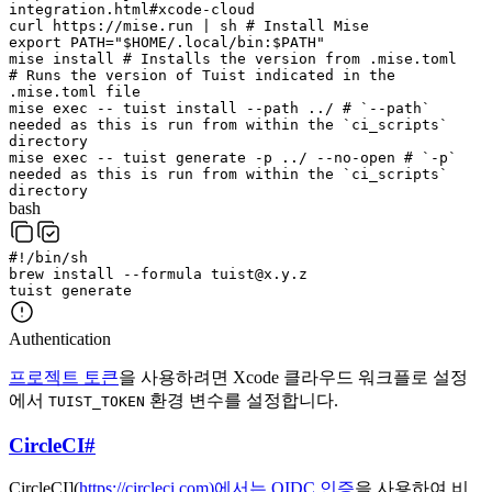
integration.html#xcode-cloud
curl
https://mise.run
|
sh
# Install Mise
export
PATH
=
"
$
HOME
/.local/bin:
$
PATH
"
mise
install
# Installs the version from .mise.toml
# Runs the version of Tuist indicated in the
.mise.toml file
mise
exec
--
tuist
install
--path
../
# `--path`
needed as this is run from within the `ci_scripts`
directory
mise
exec
--
tuist
generate
-p
../
--no-open
# `-p`
needed as this is run from within the `ci_scripts`
directory
bash
#!/bin/sh
brew
install
--formula
tuist@x.y.z
tuist
generate
Authentication
프로젝트 토큰
을 사용하려면 Xcode 클라우드 워크플로 설정
에서
환경 변수를 설정합니다.
TUIST_TOKEN
CircleCI
#
CircleCI](
https://circleci.com)에서는
OIDC 인증
을 사용하여 비