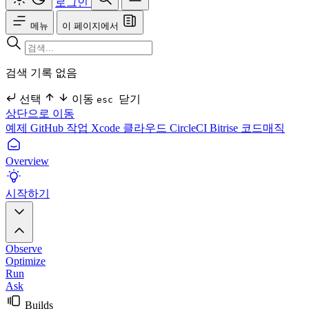
로그인
메뉴
이 페이지에서
검색 기록 없음
선택
이동
닫기
esc
상단으로 이동
예제
GitHub 작업
Xcode 클라우드
CircleCI
Bitrise
코드매직
Overview
시작하기
Observe
Optimize
Run
Ask
Builds