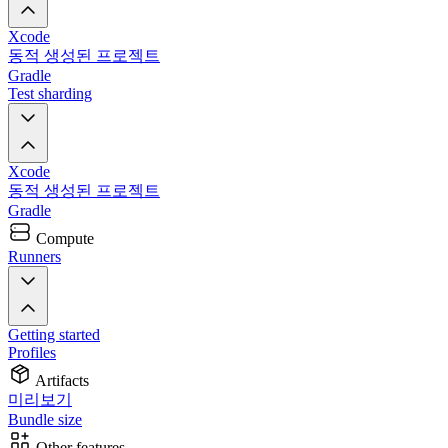
Xcode
동적 생성된 프로젝트
Gradle
Test sharding
Xcode
동적 생성된 프로젝트
Gradle
Compute
Runners
Getting started
Profiles
Artifacts
미리보기
Bundle size
Other features