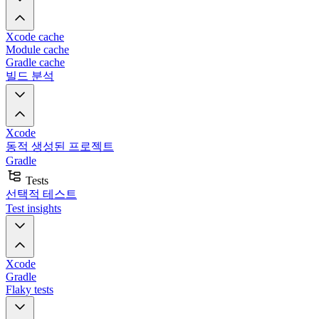
Xcode cache
Module cache
Gradle cache
빌드 분석
Xcode
동적 생성된 프로젝트
Gradle
Tests
선택적 테스트
Test insights
Xcode
Gradle
Flaky tests