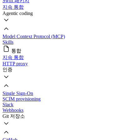
Swift 패키지
지속 통합
Agentic coding
Model Context Protocol (MCP)
Skills
통합
지속 통합
HTTP proxy
인증
Single Sign-On
SCIM provisioning
Slack
Webhooks
Git 저장소
GitHub