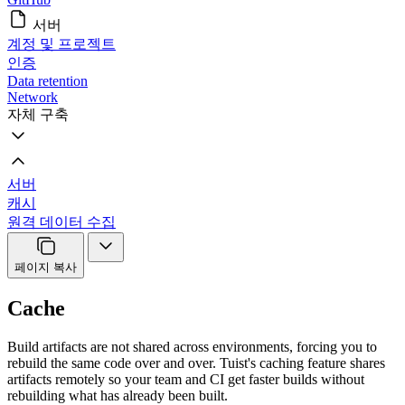
서버
계정 및 프로젝트
인증
Data retention
Network
자체 구축
서버
캐시
원격 데이터 수집
페이지 복사
Cache
Build artifacts are not shared across environments, forcing you to
rebuild the same code over and over. Tuist's caching feature shares
artifacts remotely so your team and CI get faster builds without
rebuilding what has already been built.