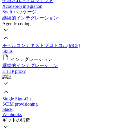
生成されたプロジェクト
Xcodeproj integration
Swift パッケージ
継続的インテグレーション
Agentic coding
モデルコンテキストプロトコル(MCP)
Skills
インテグレーション
継続的インテグレーション
HTTP proxy
認証
Single Sign-On
SCIM provisioning
Slack
Webhooks
ギットの鍛造