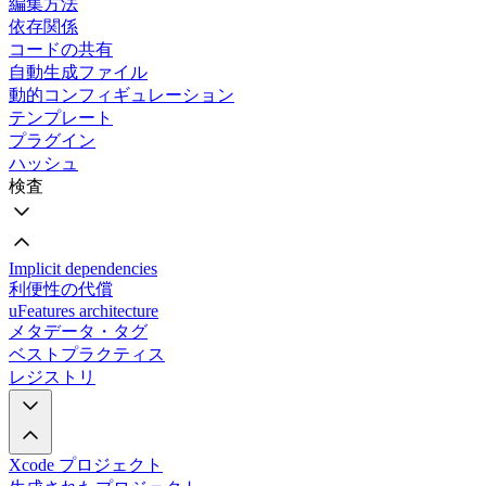
編集方法
依存関係
コードの共有
自動生成ファイル
動的コンフィギュレーション
テンプレート
プラグイン
ハッシュ
検査
Implicit dependencies
利便性の代償
uFeatures architecture
メタデータ・タグ
ベストプラクティス
レジストリ
Xcode プロジェクト