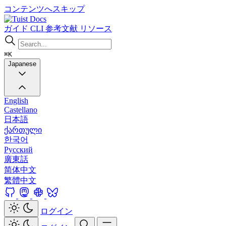
コンテンツへスキップ
Docs
ガイド
CLI
参考文献
リソース
⌘K
Japanese
English
Castellano
日本語
ქართული
한국어
Русский
廣東話
简体中文
繁體中文
ログイン