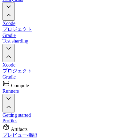
Xcode
プロジェクト
Gradle
Test sharding
Xcode
プロジェクト
Gradle
Compute
Runners
Getting started
Profiles
Artifacts
プレビュー機能