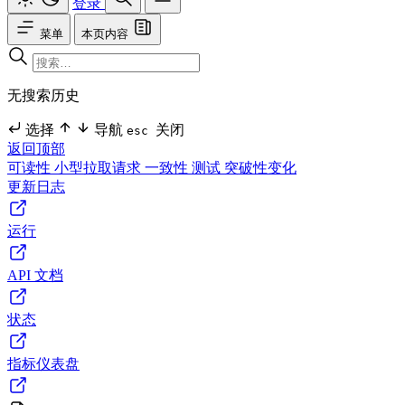
登录
菜单
本页内容
无搜索历史
选择
导航
关闭
esc
返回顶部
可读性
小型拉取请求
一致性
测试
突破性变化
更新日志
运行
API 文档
状态
指标仪表盘