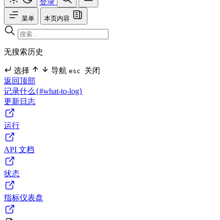
登录
菜单
本页内容
无搜索历史
选择
导航
关闭
esc
返回顶部
记录什么{#what-to-log}
更新日志
运行
API 文档
状态
指标仪表盘