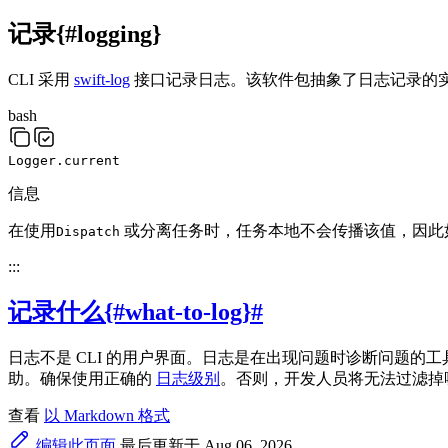
记录{#logging}
CLI 采用
swift-log
接口记录日志。该软件包抽象了日志记录的实
bash
Logger.current
信息
在使用
或分离任务时，任务本地不会传播该值，因此
Dispatch
:::
记录什么{#what-to-log}
#
日志不是 CLI 的用户界面。日志是在出现问题时诊断问题
助。确保使用正确的
日志级别
。否则，开发人员将无法过滤掉
查看
以 Markdown 格式
编辑此页面
最后更新于 Aug 06, 2026