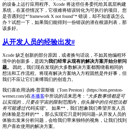
的设备上运行应用程序。Xcode 将这些任务委托给其底层构建
系统，在某些情况下，它很难将错误转化为可执行的项目。您
是否遇到过*"framework X not found"* 错误，却不知道该怎么
办？试想一下，如果我们能得到一份错误的潜在根源列表，那
该多好。
从开发人员的经验出发
#
Xcode 缺乏创新的部分原因，或者换句话说，不如其他编程环
境中的创新多，是因为
我们经常从现有的解决方案开始分析问
题。
因此，我们现在发现的大多数解决方案都围绕着相同的
想法和工作流程。将现有解决方案纳入方程固然是件好事，但
我们不应让它们束缚我们的创造力。
我们喜欢用汤姆-普雷斯顿（Tom Preston）(https://tom.preston-
werner.com/)在
本播客
中所说的话来思考：
"大多数事情都是可
以实现的，只要在宇宙的限制范围内，你头脑中的任何想法都
有可能通过代码实现"。
如果**，我们想象我们希望开发人员
的体验是怎样的** ，那么实现它只是时间问题--从开发人员的
体验出发来分析问题，会给我们带来独特的视角，让我们找到
用户喜欢使用的解决方案。