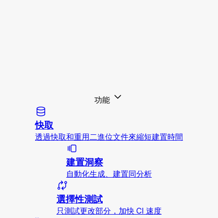
功能
快取
透過快取和重用二進位文件來縮短建置時間
建置洞察
自動化生成、建置同分析
選擇性測試
只測試更改部分，加快 CI 速度