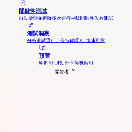
間歇性測試
自動檢測並追蹤多次運行中嘅間歇性失效測試
測試洞察
分析測試運行，保持你嘅 CI 快速可靠
預覽
即刻用 URL 分享你嘅應用
開發者