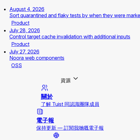
August 4, 2026
Sort quarantined and flaky tests by when they were mark
Product
July 28, 2026
Control target cache invalidation with additional inputs
Product
July 27, 2026
Noora web components
OSS
資源
關於
了解 Tuist 同認識團隊成員
電子報
保持更新 — 訂閱我哋嘅電子報