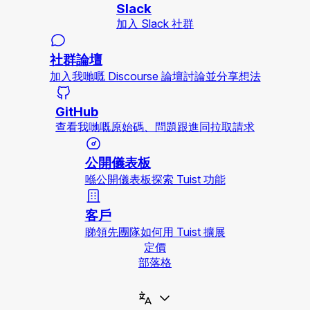
Slack
加入 Slack 社群
社群論壇
加入我哋嘅 Discourse 論壇討論並分享想法
GitHub
查看我哋嘅原始碼、問題跟進同拉取請求
公開儀表板
喺公開儀表板探索 Tuist 功能
客戶
睇領先團隊如何用 Tuist 擴展
定價
部落格